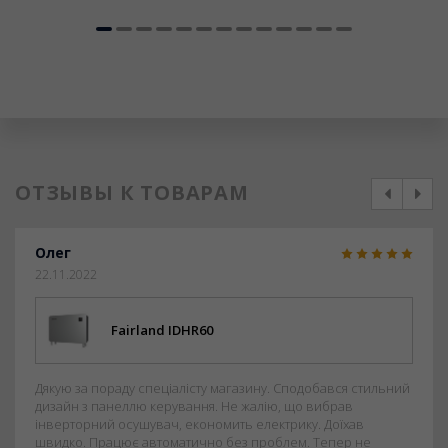
ОТЗЫВЫ К ТОВАРАМ
prev
next
Олег
22.11.2022
Fairland IDHR60
Дякую за пораду спеціалісту магазину. Сподобався стильний
дизайн з панеллю керування. Не жалію, що вибрав
інверторний осушувач, економить електрику. Доїхав
швидко. Працює автоматично без проблем. Тепер не