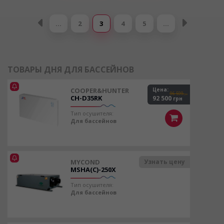
Страницы
…
2
3
4
5
…
ТОВАРЫ ДНЯ ДЛЯ БАССЕЙНОВ
COOPER&HUNTER
Цена:
96 599
грн
CH-D35RK
92 500
грн
Тип осушителя:
Для бассейнов
MYCOND
Узнать цену
MSHA(C)-250X
Тип осушителя:
Для бассейнов