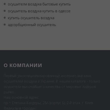
осушители воздуха бытовые купить
осушитель воздуха купить в одессе
купить осушитель воздуха
адсорбционный осушитель
О КОМПАНИИ
Первый узкоспециализированный интернет-магазин
осушителей воздуха в Украине. В нашем каталоге - только
осушители высочайшего качества от мировых лидеров
рынка.
Наш основной адрес:
пр-т Степана Бандеры, 28А (корпус Б), 2-й этаж, г. Киев
Филиалы в городах: