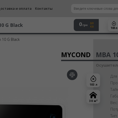
оставка и оплата
Контакты
0
$0
0 G Black
грн
€0
103 л
10 G Black
Осу
MYCOND
MBA 10
Осушитель
Для
Про
103 л
Тай
Габ
2
30 м
Вес
Пот
Тип