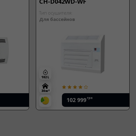
CH-D042WD-WF
Тип осушителя:
Для бассейнов
102 L
2
30 м
грн
102 999