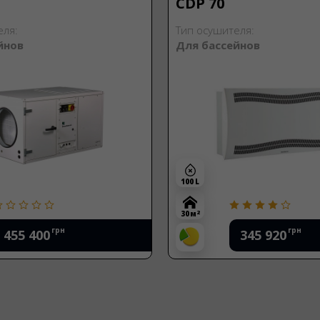
CDP 70
еля:
Тип осушителя:
йнов
Для бассейнов
100 L
2
30 м
грн
грн
455 400
345 920