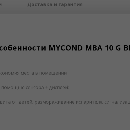
и
Доставка и гарантия
собенности MYCOND MBA 10 G B
экономия места в помещении;
с помощью сенсора + дисплей;
щита от детей, размораживание испарителя, сигнализа