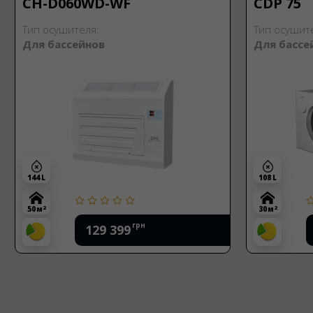
CH-D060WD-WF
CDP 75
Тип осушителя:
Тип осушит
Для бассейнов
Для бассе
144 L
108 L
2
2
50 м
30 м
грн
129 399