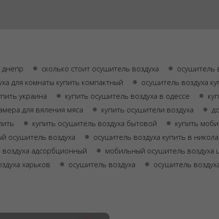
ь днепр
сколько стоит осушитель воздуха
осушитель в
уха для комнаты купить компактный
осушитель воздуха ку
упить украина
купить осушитель воздуха в одессе
ку
амера для вяления мяса
купить осушители воздуха
д
пить
купить осушитель воздуха бытовой
купить моби
й осушитель воздуха
осушитель воздуха купить в никол
 воздуха адсорбционный
мобильный осушитель воздуха 
оздуха харьков
осушитель воздуха
осушитель воздуха