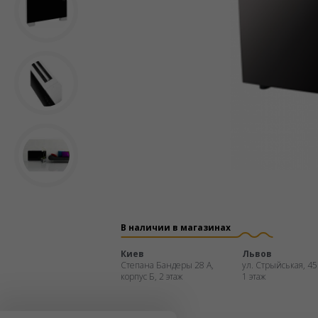
В наличии в магазинах
Киев
Львов
Степана Бандеры 28 А,
ул. Стрыйськая, 45
корпус Б, 2 этаж
1 этаж