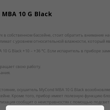
MBA 10 G Black
 в собственном бассейне, стоит обратить внимание на 
имат с уровнем относительной влажности, который яв
0 G Black +10 – +36 °С. Если испаритель в приборе за
ращает свою работу.
ания.
стояние, осушитель MyCond MBA 10 G Black возобновля
сейне. Кроме того, прибор имеет полезную функцию бл
ализация сообщит о неисправностях с помощью подсвет