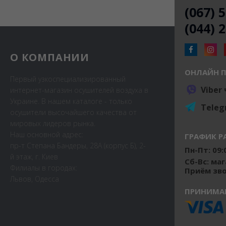
(067) 
(044) 
О КОМПАНИИ
ОНЛАЙН 
Первый узкоспециализированный
Viber
интернет-магазин осушителей воздуха в
Украине. В нашем каталоге - только
Teleg
осушители высочайшего качества от
мировых лидеров рынка.
Наш основной адрес:
ГРАФИК Р
пр-т Степана Бандеры, 28А (корпус Б), 2-
Пн-Пт: 09:0
й этаж, г. Киев
Сб-Вс: ма
Филиалы в городах:
Приём звон
Львов, Одесса
ПРИНИМА