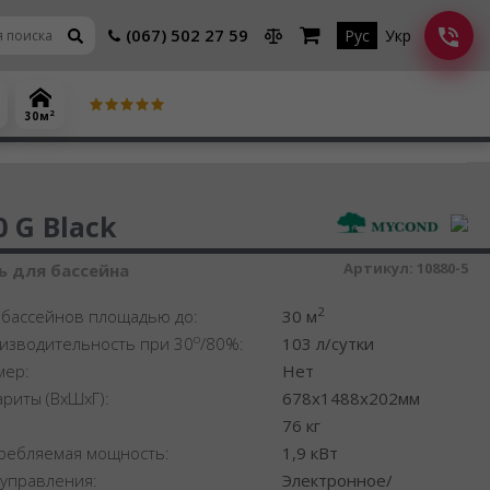
(067) 502 27 59
Рус
Укр
2
30 м
шитель воздуха
 G Black
Артикул:
10880-5
 для бассейна
2
 бассейнов площадью до:
30 м
o
изводительность при 30
/80%:
103 л/сутки
мер:
Нет
ариты (ВхШхГ):
678x1488x202мм
:
76 кг
ребляемая мощность:
1,9 кВт
 управления:
Электронное/