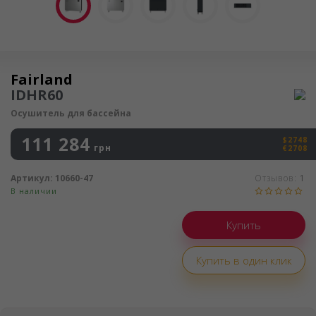
Осушитель воздуха
Fairland
IDHR60
Осушитель для бассейна
111 284
$2748
грн
€2708
Артикул:
10660-47
Отзывов:
1
В наличии
Купить в один клик