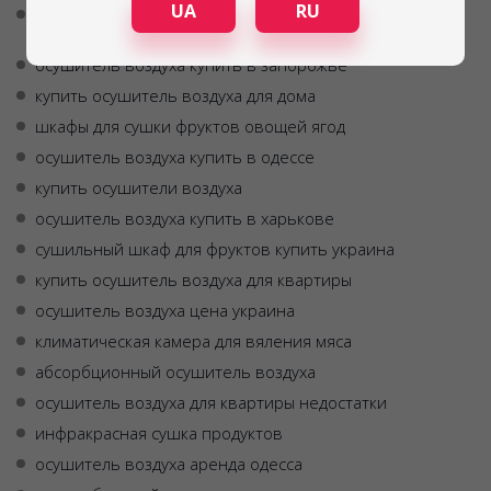
UA
RU
бытовая инфракрасная сушилка для овощей и
фруктов купить украина
осушитель воздуха купить в запорожье
купить осушитель воздуха для дома
шкафы для сушки фруктов овощей ягод
осушитель воздуха купить в одессе
купить осушители воздуха
осушитель воздуха купить в харькове
сушильный шкаф для фруктов купить украина
купить осушитель воздуха для квартиры
осушитель воздуха цена украина
климатическая камера для вяления мяса
абсорбционный осушитель воздуха
осушитель воздуха для квартиры недостатки
инфракрасная сушка продуктов
осушитель воздуха аренда одесса