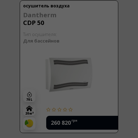
осушитель воздуха
Dantherm
CDP 50
Тип осушителя:
Для бассейнов
70 L
2
20 м
грн
260 820