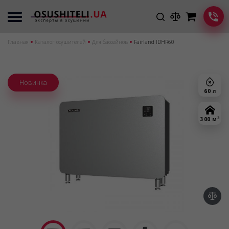
Главная
Каталог осушителей
Для бассейнов
Fairland IDHR60
Новинка
60 л
3
300 м