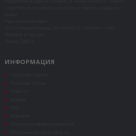
осушителей воздуха в Украине. В нашем каталоге - только
осушители высочайшего качества от мировых лидеров
рынка.
Наш основной адрес:
пр-т Степана Бандеры, 28А (корпус Б), 2-й этаж, г. Киев
Филиалы в городах:
Львов, Одесса
ИНФОРМАЦИЯ
Гарантия и сервис
Полезные статьи
Новости
Аренда
FAQ
Контакты
Политика конфиденциальности
Публичный договор оферты