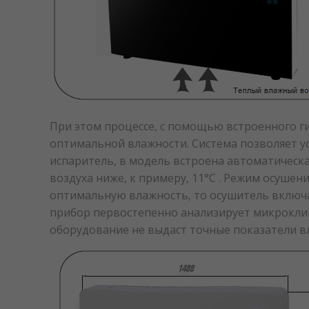
При этом процессе, с помощью встроенного г
оптимальной влажности. Система позволяет ус
испаритель, в модель встроена автоматическ
воздуха ниже, к примеру, 11°С . Режим осуше
оптимальную влажность, то осушитель включае
прибор первостепенно анализирует микроклим
оборудование не выдаст точные показатели в