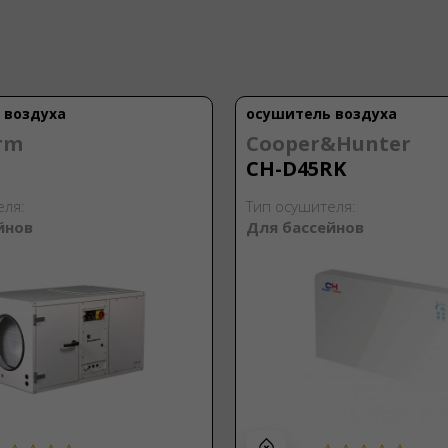
 воздуха
осушитель воздуха
rm
Cooper&Hunter
CH-D45RK
еля:
Тип осушителя:
йнов
Для бассейнов