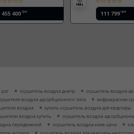
108 L
грн
грн
455 400
111 799
 рог
осушитель воздуха днепр
осушитель воздуха ар
сушители воздуха адсорбционного типа
инфракрасная су
ушители воздуха
купить осушитель воздуха для квартиры
ушители воздуха купить
осушитель воздуха адсорбционн
здуха передвижной
осушитель воздуха киев цена
кл
тель воздуха
осушитель воздуха для квартиры недостатк