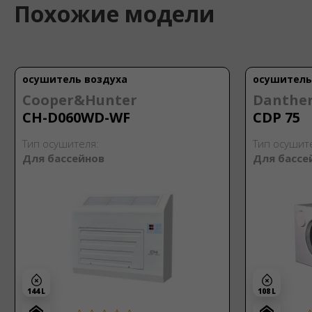
Похожие модели
осушитель воздуха
осушитель
Cooper&Hunter
Danthe
CH-D060WD-WF
CDP 75
Тип осушителя:
Тип осушит
Для бассейнов
Для бассе
144 L
108 L