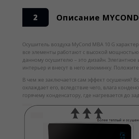
2
Описание MYCOND 
Осушитель воздуха MyCond MBA 10 G характери
все элементы работают с высокой мощностью, 
данному осушителю – это дизайн. Элегантное 
интерьер и внесут в него изюминку. Положите
В чем же заключается сам эффект осушения? 
охлаждает его, вследствие чего, влага конденс
горячему конденсатору, где нагревается до з