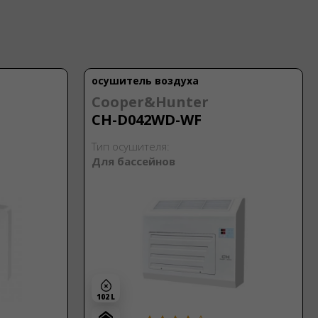
осушитель воздуха
Cooper&Hunter
CH-D042WD-WF
Тип осушителя:
Для бассейнов
102 L