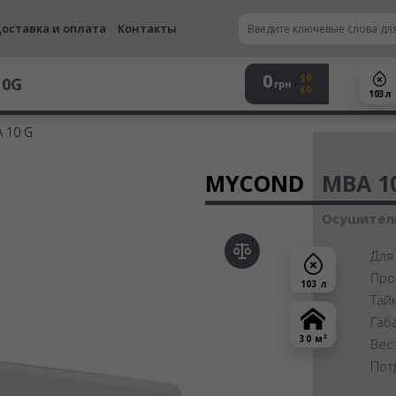
оставка и оплата
Контакты
0
$0
10G
грн
€0
103 л
 10 G
Осу
MYCOND
MBA 1
Осушитель
Для
Про
103 л
Тай
Габ
2
30 м
Вес
Пот