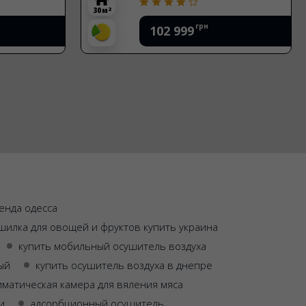
2
30 м
грн
102 999
енда одесса
шилка для овощей и фруктов купить украина
купить мобильный осушитель воздуха
ый
купить осушитель воздуха в днепре
иматическая камера для вяления мяса
и
адсорбционный осушитель