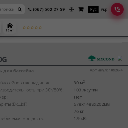
(067) 502 27 59
Рус
Укр
2
30 м
шитель воздуха
0G
Артикул:
10926-4
 для бассейна
2
 бассейнов площадью до:
30 м
o
изводительность при 30
/80%:
103 л/сутки
мер:
Нет
ариты (ВхШхГ):
678x1488x202мм
:
76 кг
ребляемая мощность:
1.9 кВт