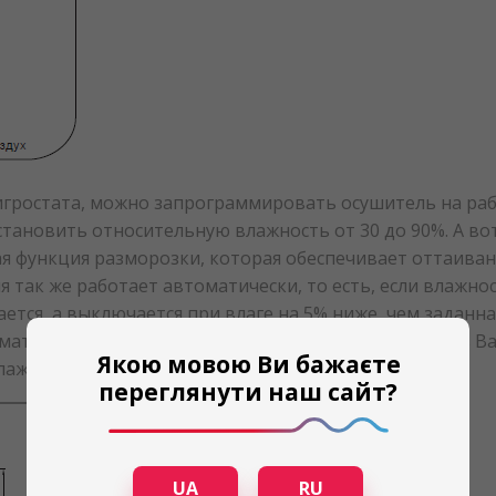
игростата, можно запрограммировать осушитель на раб
тановить относительную влажность от 30 до 90%. А во
ая функция разморозки, которая обеспечивает оттаива
ния так же работает автоматически, то есть, если влаж
тся, а выключается при влаге на 5% ниже, чем заданн
ат в помещении, поэтому до начала всех процессов Ва
Якою мовою Ви бажаєте
лажности воздуха.
переглянути наш сайт?
UA
RU