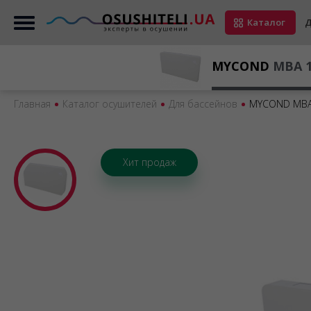
Каталог
Д
MYCOND
MBA 
Главная
Каталог осушителей
Для бассейнов
MYCOND MBA
Хит продаж