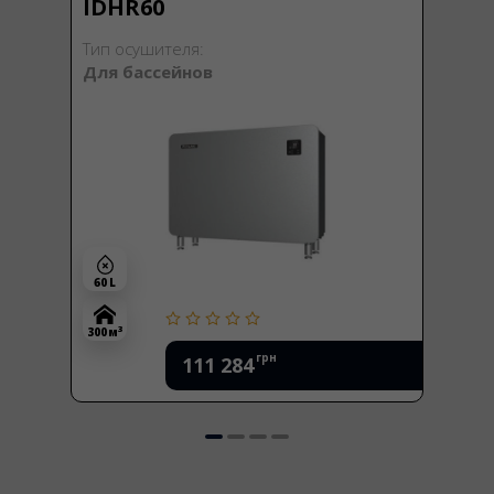
IDHR60
Тип осушителя:
Для бассейнов
60 L
3
300 м
грн
111 284