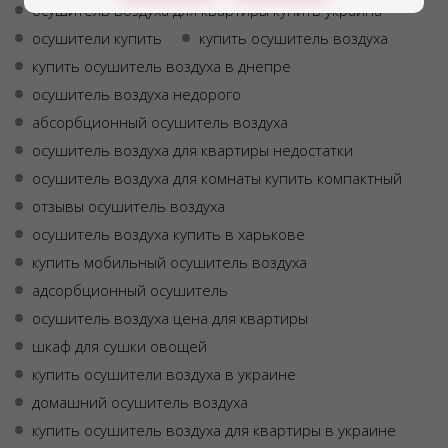
осушитель воздуха для квартиры купить украина
осушители купить
купить осушитель воздуха
купить осушитель воздуха в днепре
осушитель воздуха недорого
абсорбционный осушитель воздуха
осушитель воздуха для квартиры недостатки
осушитель воздуха для комнаты купить компактный
отзывы осушитель воздуха
осушитель воздуха купить в харькове
купить мобильный осушитель воздуха
адсорбционный осушитель
осушитель воздуха цена для квартиры
шкаф для сушки овощей
купить осушители воздуха в украине
домашний осушитель воздуха
купить осушитель воздуха для квартиры в украине