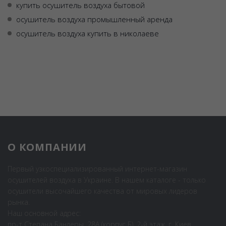
купить осушитель воздуха бытовой
осушитель воздуха промышленный аренда
осушитель воздуха купить в николаеве
О КОМПАНИИ
Первый узкоспециализированный интернет-магазин
осушителей воздуха в Украине. В нашем каталоге - только
осушители высочайшего качества от мировых лидеров
рынка.
Наш основной адрес:
пр-т Степана Бандеры, 28А (корпус Б), 2-й этаж, г. Киев