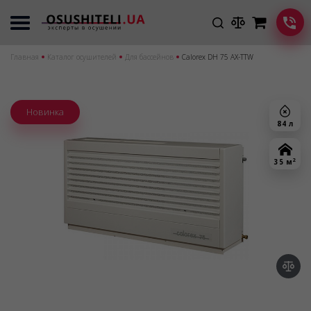
Главная
Каталог осушителей
Для бассейнов
Calorex DH 75 AX-TTW
Новинка
84 л
2
35 м