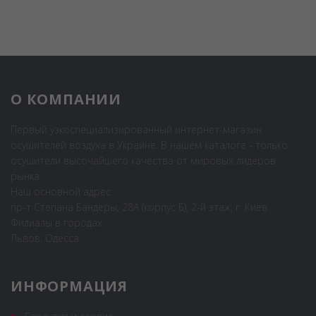
О КОМПАНИИ
Первый узкоспециализированный интернет-магазин
осушителей воздуха в Украине. В нашем каталоге - только
осушители высочайшего качества от мировых лидеров
рынка.
Наш основной адрес:
пр-т Степана Бандеры, 28А (корпус Б), 2-й этаж, г. Киев
Филиалы в городах:
Львов, Одесса
ИНФОРМАЦИЯ