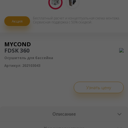
Бесплатный расчет и концептуальная схема монтажa.
Акция
Сервисная поддержка с 50% скидкой.
Осушитель воздуха
MYCOND
FDSK 360
Осушитель для бассейна
Артикул:
202103043
Узнать цену
Описание