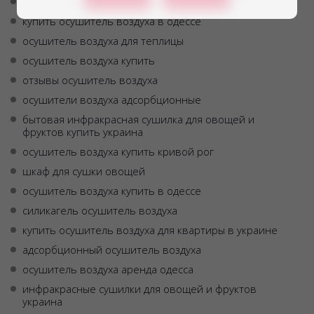
купить осушитель воздуха для квартиры
купить осушитель воздуха в одессе
осушитель воздуха для теплицы
осушитель воздуха купить
отзывы осушитель воздуха
осушители воздуха адсорбционные
бытовая инфракрасная сушилка для овощей и
фруктов купить украина
осушитель воздуха купить кривой рог
шкаф для сушки овощей
осушитель воздуха купить в одессе
силикагель осушитель воздуха
купить осушитель воздуха для квартиры в украине
адсорбционный осушитель воздуха
осушитель воздуха аренда одесса
инфракрасные сушилки для овощей и фруктов
украина