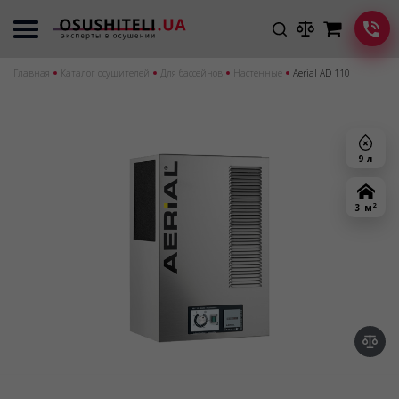
Главная
Каталог осушителей
Для бассейнов
Настенные
Aerial AD 110
9 л
2
3 м