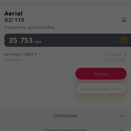
Осушитель воздуха
Aerial
AD 110
Осушитель для бассейна
35 753
$883
грн
€870
Артикул:
10810-5
Отзывов:
0
Под заказ
Купить в один клик
Описание
Характеристики