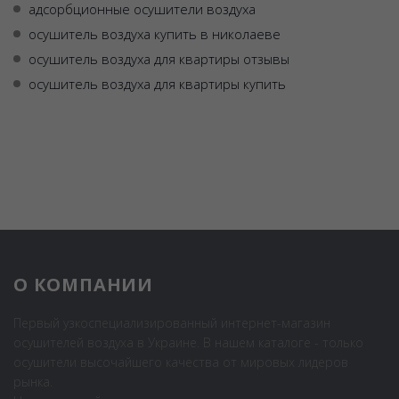
адсорбционные осушители воздуха
осушитель воздуха купить в николаеве
осушитель воздуха для квартиры отзывы
осушитель воздуха для квартиры купить
О КОМПАНИИ
Первый узкоспециализированный интернет-магазин
осушителей воздуха в Украине. В нашем каталоге - только
осушители высочайшего качества от мировых лидеров
рынка.