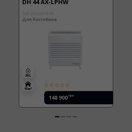
DH 44 AX-LPHW
Тип осушителя:
Для бассейнов
30 L
2
15 м
грн
148 900