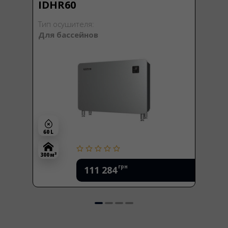
IDHR60
Тип осушителя:
Для бассейнов
60 L
3
300 м
грн
111 284