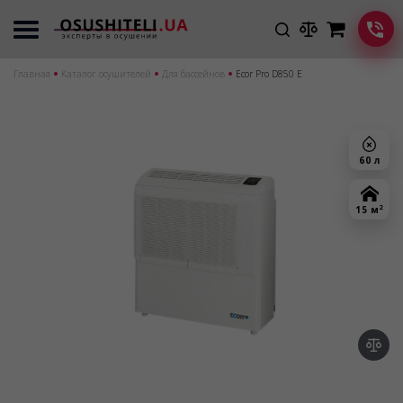
Главная
Каталог осушителей
Для бассейнов
Ecor Pro D850 E
60 л
2
15 м