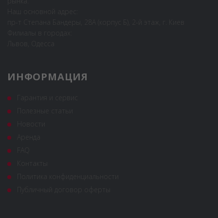
рынка.
Наш основной адрес:
пр-т Степана Бандеры, 28А (корпус Б), 2-й этаж, г. Киев
Филиалы в городах:
Львов, Одесса
ИНФОРМАЦИЯ
Гарантия и сервис
Полезные статьи
Новости
Аренда
FAQ
Контакты
Политика конфиденциальности
Публичный договор оферты