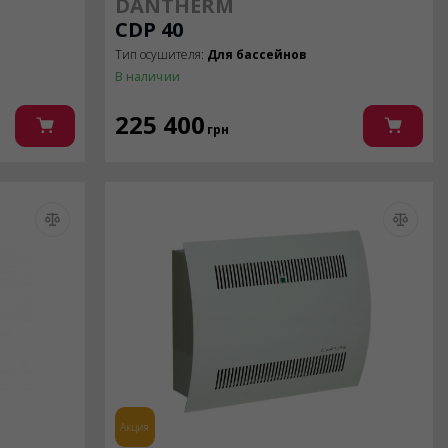
DANTHERM
CDP 40
Тип осушителя:
Для бассейнов
В наличии
225 400
грн
Акция