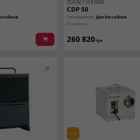
DANTHERM
CDP 50
ассейнов
Тип осушителя:
Для бассейнов
В наличии
260 820
грн
Акция