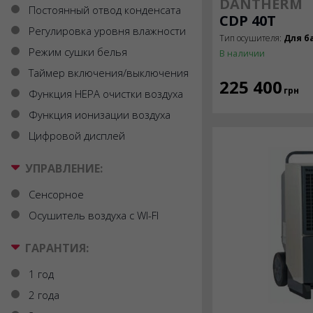
DANTHERM
Постоянный отвод конденсата
CDP 40Т
Регулировка уровня влажности
Тип осушителя:
Для б
Режим сушки белья
В наличии
Таймер включения/выключения
225 400
грн
Функция HEPA очистки воздуха
Функция ионизации воздуха
Цифровой дисплей
УПРАВЛЕНИЕ:
Сенсорное
Осушитель воздуха с WI-FI
ГАРАНТИЯ:
1 год
2 года