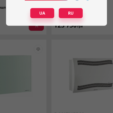
CDT 40S MKIII
ышленный
Тип осушителя:
Промышленный
UA
RU
Под заказ
123 750
грн