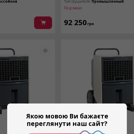
ассейнов
Тип осушителя:
Промышленный
Под заказ
92 250
грн
Якою мовою Ви бажаєте
переглянути наш сайт?
DANTHERM