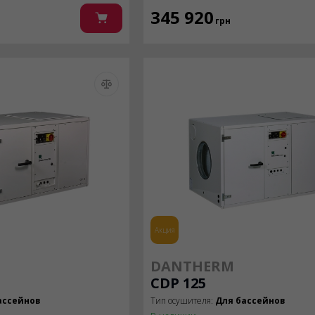
345 920
грн
Акция
DANTHERM
CDP 125
ассейнов
Тип осушителя:
Для бассейнов