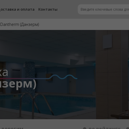
оставка и оплата
Контакты
 Dantherm (Данзерм)
ха
нзерм)
 дорогим
по рейтингу