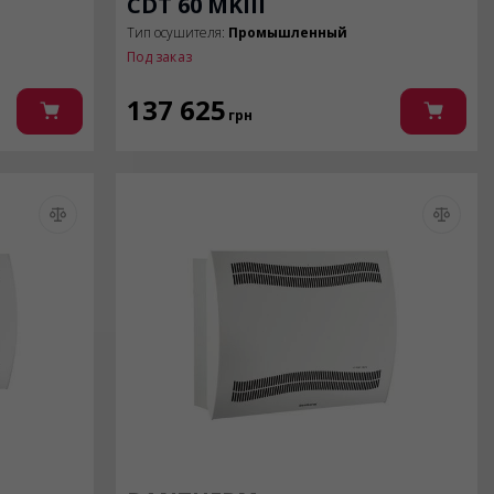
CDT 60 MKIII
Тип осушителя:
Промышленный
Под заказ
137 625
грн