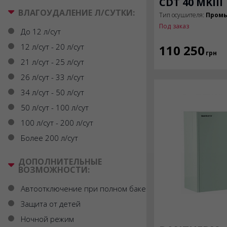
CDT 40 MKIII
ВЛАГОУДАЛЕНИЕ Л/СУТКИ:
Тип осушителя:
Пром
Под заказ
До 12 л/сут
12 л/сут - 20 л/сут
110 250
грн
21 л/сут - 25 л/сут
26 л/сут - 33 л/сут
34 л/сут - 50 л/сут
50 л/сут - 100 л/сут
100 л/сут - 200 л/сут
Более 200 л/сут
ДОПОЛНИТЕЛЬНЫЕ
ВОЗМОЖНОСТИ:
Автоотключение при полном баке
Защита от детей
Ночной режим