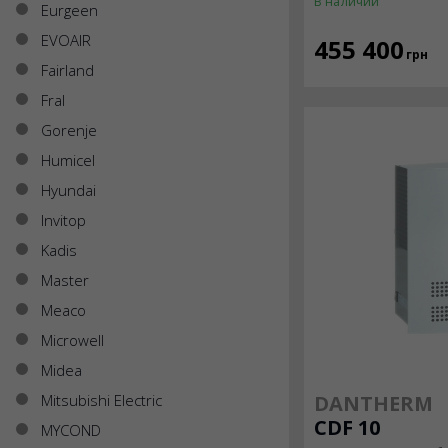
В наличии
Eurgeen
EVOAIR
455 400
грн
Fairland
Fral
Gorenje
Humicel
Hyundai
Invitop
Kadis
Master
Meaco
Microwell
Midea
Mitsubishi Electric
DANTHERM
CDF 10
MYCOND