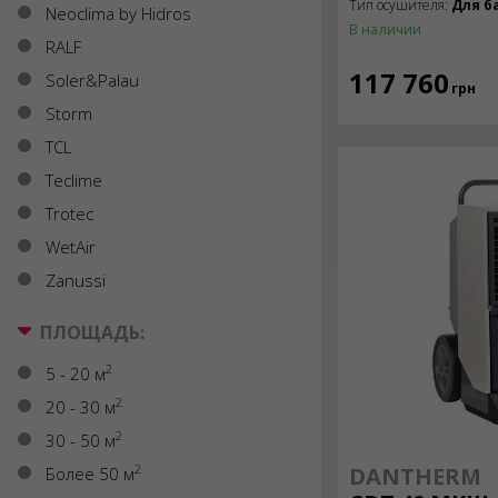
Тип осушителя:
Для б
Neoclima by Hidros
В наличии
RALF
117 760
Soler&Palau
грн
Storm
TCL
Teclime
Trotec
WetAir
Zanussi
ПЛОЩАДЬ:
2
5 - 20 м
2
20 - 30 м
2
30 - 50 м
2
DANTHERM
Более 50 м