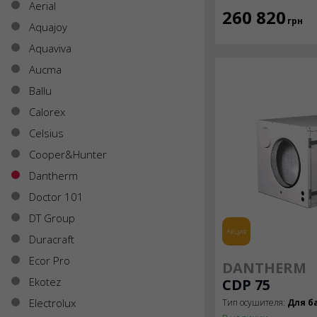
Aerial
260 820
грн
Aquajoy
Aquaviva
Aucma
Ballu
Calorex
Celsius
Cooper&Hunter
Dantherm
Doctor 101
DT Group
Акция
Duracraft
Ecor Pro
DANTHERM
Ekotez
CDP 75
Electrolux
Тип осушителя:
Для б