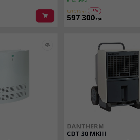
В наличии
-5%
631 516
грн
597 300
грн
DANTHERM
CDT 30 MKIII