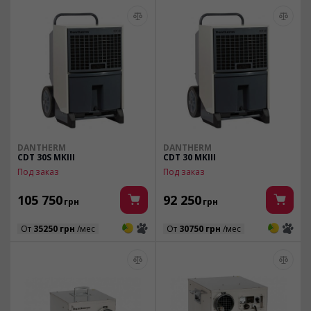
DANTHERM
DANTHERM
CDT 30S MKIII
CDT 30 MKIII
Под заказ
Под заказ
105 750
92 250
грн
грн
3
3
3
3
От
35250 грн
/мес
От
30750 грн
/мес