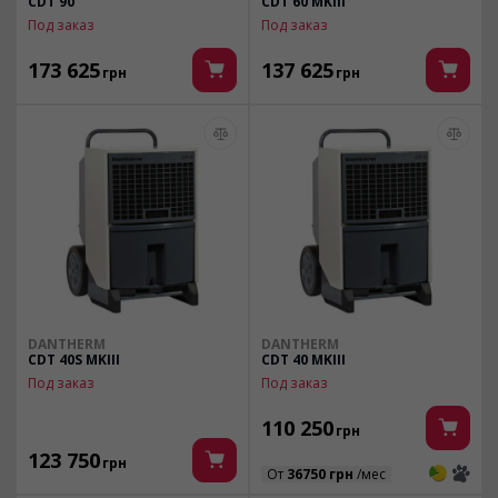
CDT 90
CDT 60 MKIII
Под заказ
Под заказ
173 625
137 625
грн
грн
DANTHERM
DANTHERM
CDT 40S MKIII
CDT 40 MKIII
Под заказ
Под заказ
110 250
грн
123 750
грн
3
3
От
36750 грн
/мес