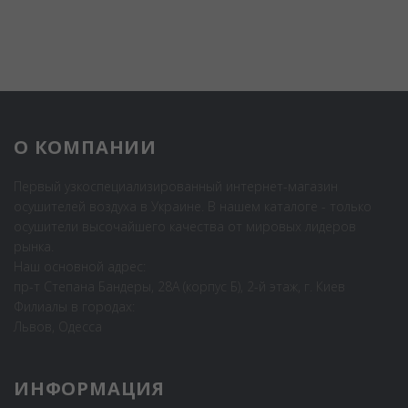
О КОМПАНИИ
Первый узкоспециализированный интернет-магазин
осушителей воздуха в Украине. В нашем каталоге - только
осушители высочайшего качества от мировых лидеров
рынка.
Наш основной адрес:
пр-т Степана Бандеры, 28А (корпус Б), 2-й этаж, г. Киев
Филиалы в городах:
Львов, Одесса
ИНФОРМАЦИЯ