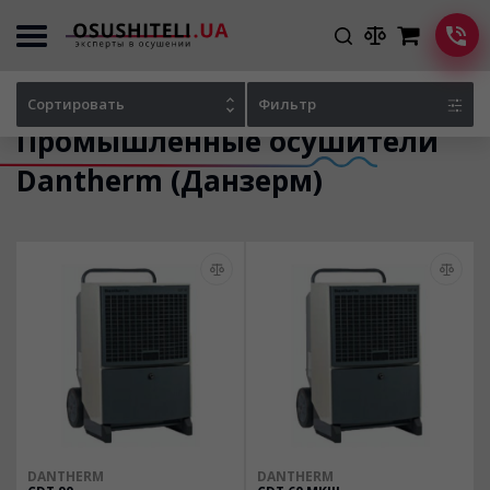
Главная
Каталог осушителей
Сортировать
Фильтр
Промышленные осушители
Dantherm (Данзерм)
DANTHERM
DANTHERM