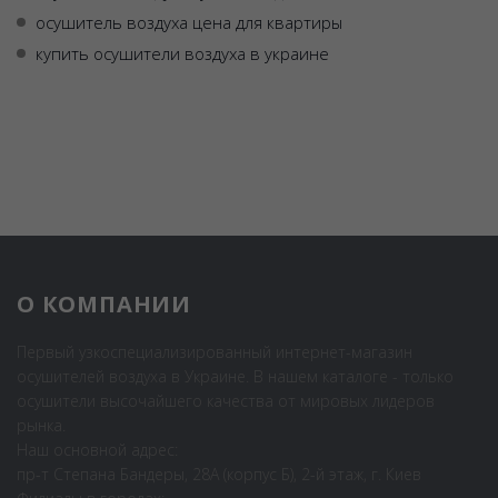
осушитель воздуха цена для квартиры
купить осушители воздуха в украине
О КОМПАНИИ
Первый узкоспециализированный интернет-магазин
осушителей воздуха в Украине. В нашем каталоге - только
осушители высочайшего качества от мировых лидеров
рынка.
Наш основной адрес:
пр-т Степана Бандеры, 28А (корпус Б), 2-й этаж, г. Киев