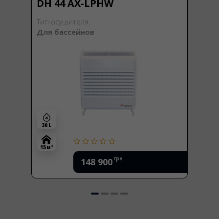
DH 44 AX-LPHW
Тип осушителя:
Для бассейнов
30 L
2
15 м
грн
148 900