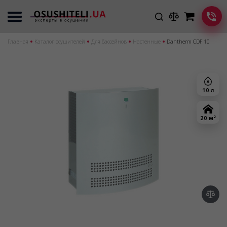
Главная
Каталог осушителей
Для бассейнов
Настенные
Dantherm CDF 10
10 л
2
20 м