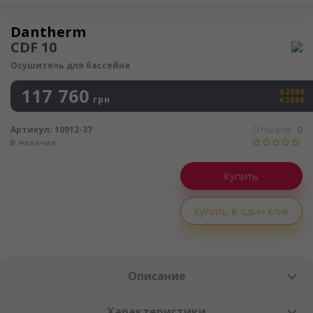
Осушитель воздуха
Dantherm
CDF 10
Осушитель для бассейна
117 760
$2908
грн
€2866
Артикул:
10912-37
Отзывов:
0
В наличии
Купить в один клик
Описание
Характеристики