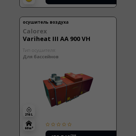
осушитель воздуха
Calorex
Variheat III AA 900 VH
Тип осушителя:
Для бассейнов
216 L
2
60 м
грн