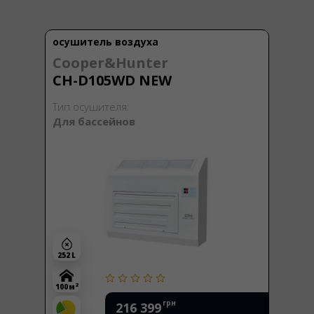
осушитель воздуха
Cooper&Hunter
CH-D105WD NEW
Тип осушителя:
Для бассейнов
252 L
2
100 м
грн
216 399