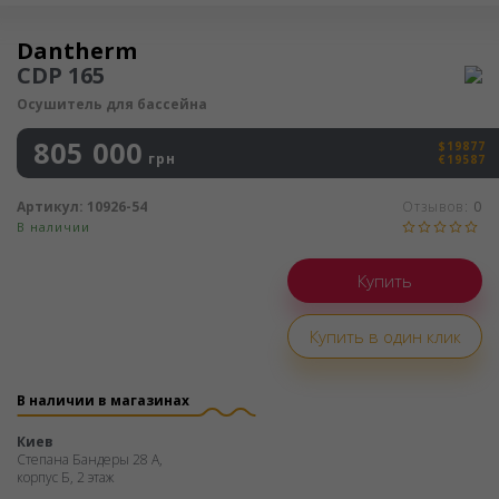
Осушитель воздуха
Dantherm
CDP 165
Осушитель для бассейна
805 000
$19877
грн
€19587
Артикул:
10926-54
Отзывов:
0
В наличии
Купить в один клик
В наличии в магазинах
Киев
Степана Бандеры 28 А,
корпус Б, 2 этаж