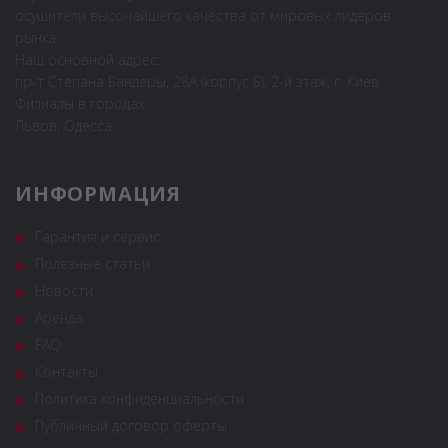
осушители высочайшего качества от мировых лидеров
рынка.
Наш основной адрес:
пр-т Степана Бандеры, 28А (корпус Б), 2-й этаж, г. Киев
Филиалы в городах:
Львов, Одесса
ИНФОРМАЦИЯ
Гарантия и сервис
Полезные статьи
Новости
Аренда
FAQ
Контакты
Политика конфиденциальности
Публичный договор оферты