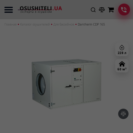
Главная
Каталог осушителей
Для бассейнов
Dantherm CDP 165
228 л
2
60 м