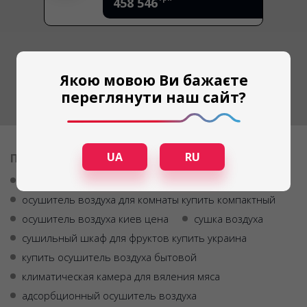
458 546
Якою мовою Ви бажаєте
переглянути наш сайт?
UA
RU
ПОПУЛЯРНЫЕ ЗАПРОСЫ
купить осушитель воздуха для квартиры
осушитель воздуха для комнаты купить компактный
осушитель воздуха киев цена
сушка воздуха
сушильный шкаф для фруктов купить украина
купить осушитель воздуха бытовой
климатическая камера для вяления мяса
адсорбционный осушитель воздуха