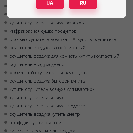
UA
RU
адсорбционный осушитель
осушитель воздуха киев цена
купить осушитель воздуха харьков
инфракрасная сушка продуктов
отзывы осушитель воздуха
купить осушитель
осушитель воздуха адсорбционный
осушитель воздуха для комнаты купить компактный
осушитель воздуха днепр
мобильный осушитель воздуха цена
осушитель воздуха бытовой купить
купить осушитель воздуха для квартиры
купить осушители воздуха
купить осушитель воздуха в одессе
осушитель воздуха купить днепр
шкаф для сушки овощей
силикагель осушитель воздуха