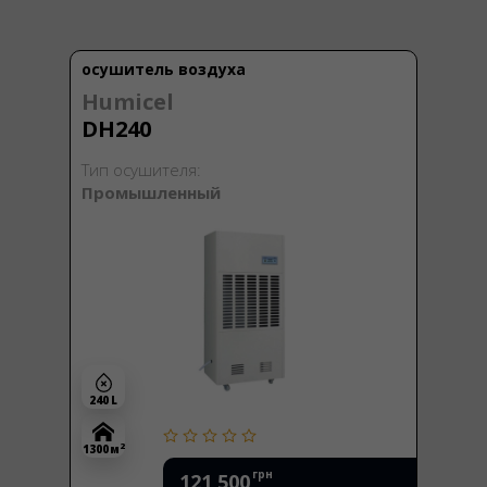
осушитель воздуха
Humicel
DH240
Тип осушителя:
Промышленный
240 L
2
1300 м
грн
121 500