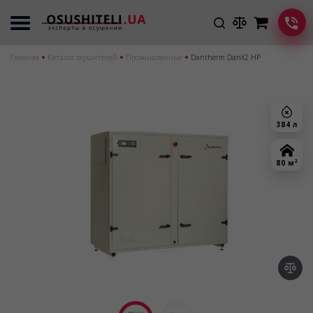
Главная
Каталог осушителей
Промышленные
Dantherm DanX2 HP
384 л
2
80 м