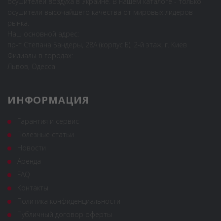
осушителей воздуха в Украине. В нашем каталоге - только
осушители высочайшего качества от мировых лидеров
рынка.
Наш основной адрес:
пр-т Степана Бандеры, 28А (корпус Б), 2-й этаж, г. Киев
Филиалы в городах:
Львов, Одесса
ИНФОРМАЦИЯ
Гарантия и сервис
Полезные статьи
Новости
Аренда
FAQ
Контакты
Политика конфиденциальности
Публичный договор оферты