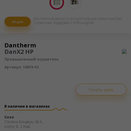
Бесплатный расчет и концептуальная схема монтажa.
Акция
Сервисная поддержка с 50% скидкой.
Осушитель воздуха
Dantherm
DanX2 HP
Промышленный осушитель
Артикул:
10819-03
Узнать цену
В наличии в магазинах
Киев
Степана Бандеры 28 А,
корпус Б, 2 этаж