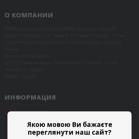
О КОМПАНИИ
Первый узкоспециализированный интернет-магазин
осушителей воздуха в Украине. В нашем каталоге - только
осушители высочайшего качества от мировых лидеров
рынка.
Наш основной адрес:
пр-т Степана Бандеры, 28А (корпус Б), 2-й этаж, г. Киев
Филиалы в городах:
Львов, Одесса
ИНФОРМАЦИЯ
Гарантия и сервис
Полезные статьи
Якою мовою Ви бажаєте
Новости
переглянути наш сайт?
Аренда