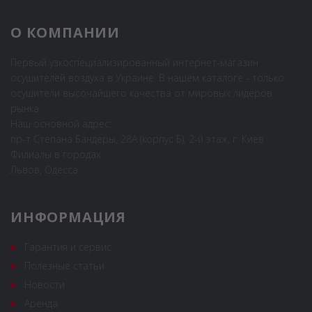
О КОМПАНИИ
Первый узкоспециализированный интернет-магазин
осушителей воздуха в Украине. В нашем каталоге - только
осушители высочайшего качества от мировых лидеров
рынка.
Наш основной адрес:
пр-т Степана Бандеры, 28А (корпус Б), 2-й этаж, г. Киев
Филиалы в городах:
Львов, Одесса
ИНФОРМАЦИЯ
Гарантия и сервис
Полезные статьи
Новости
Аренда