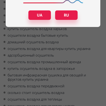
осушитель воздуха адсорбционный
купить бытовой осушитель воздуха
UA
RU
купить осушители воздуха
силикагель осушитель воздуха
купить осушитель воздуха харьков
осушители воздуха бытовые купить
домашний осушитель воздуха
осушитель воздуха для квартиры купить украина
адсорбционный осушитель
осушитель воздуха промышленный аренда
купить осушитель воздуха в запорожье
бытовая инфракрасная сушилка для овощей и
фруктов купить украина
осушитель воздуха передвижной
сколько стоит осушитель воздуха
осушитель воздуха для теплицы
осушитель воздуха для квартиры купить