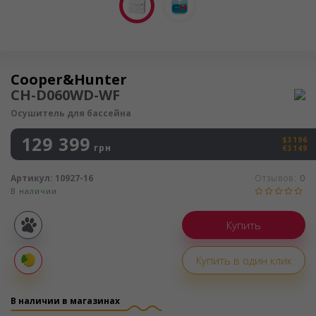
Осушитель воздуха
Cooper&Hunter
CH-D060WD-WF
Осушитель для бассейна
129 399
$3196
грн
€3149
Артикул:
10927-16
Отзывов:
0
В наличии
Покупка
частями
Купить в один клик
Оплата
частями
В наличии в магазинах