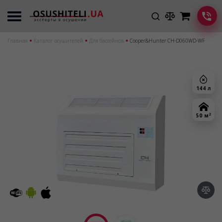
Главная
Каталог осушителей
Для бассейнов
Cooper&Hunter CH-D060WD-WF
144 л
2
50 м