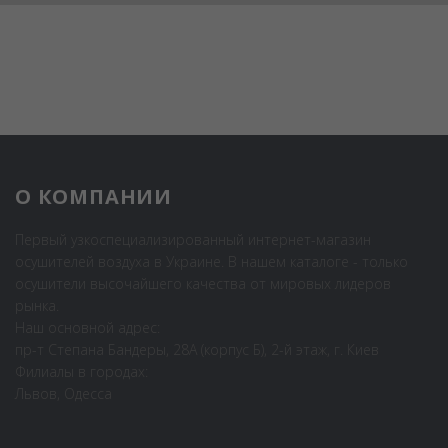
О КОМПАНИИ
Первый узкоспециализированный интернет-магазин
осушителей воздуха в Украине. В нашем каталоге - только
осушители высочайшего качества от мировых лидеров
рынка.
Наш основной адрес:
пр-т Степана Бандеры, 28А (корпус Б), 2-й этаж, г. Киев
Филиалы в городах:
Львов, Одесса