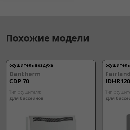
Похожие модели
осушитель воздуха
осушитель
Dantherm
Fairlan
CDP 70
IDHR120
Тип осушителя:
Тип осушит
Для бассейнов
Для бассе