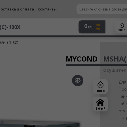
оставка и оплата
Контакты
0
$0
C)-100X
грн
€0
100 л
(C)-100X
Осу
MYCOND
MSHA(
Осушитель
Для
Про
100 л
Тай
Габ
2
30 м
Вес
Пот