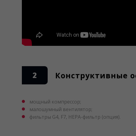
2
Конструктивные о
мощный компрессор;
малошумный вентилятор;
фильтры G4, F7, HEPA-фильтр (опция).