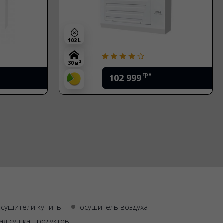
102 L
2
30 м
грн
102 999
осушители купить
осушитель воздуха
ая сушка продуктов