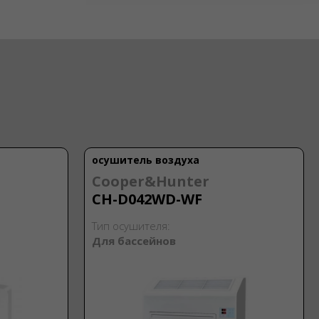
осушитель воздуха
Cooper&Hunter
CH-D042WD-WF
Тип осушителя:
Для бассейнов