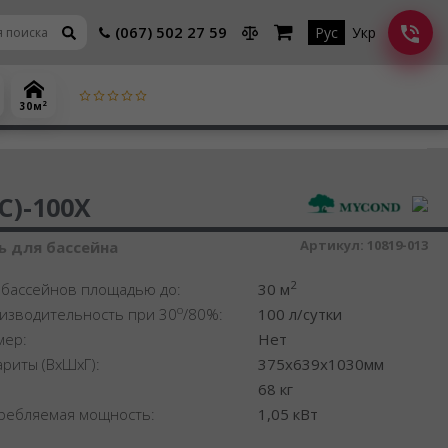
(067) 502 27 59
Рус
Укр
2
30 м
шитель воздуха
C)-100X
Артикул:
10819-013
 для бассейна
2
 бассейнов площадью до:
30 м
o
изводительность при 30
/80%:
100 л/сутки
мер:
Нет
ариты (ВхШхГ):
375x639x1030мм
:
68 кг
ребляемая мощность:
1,05 кВт