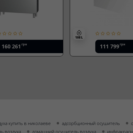
108 L
грн
грн
160 261
111 799
уха купить в николаеве
адсорбционный осушитель
ль воздуха
домашний осушитель воздуха
инфракрасн