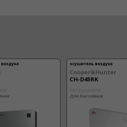
 воздуха
осушитель воздуха
d
Cooper&Hunter
CH-D45RK
еля:
Тип осушителя:
йнов
Для бассейнов