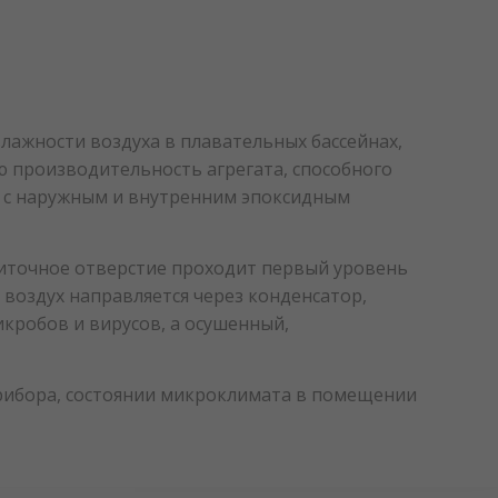
лажности воздуха в плавательных бассейнах,
 производительность агрегата, способного
ли с наружным и внутренним эпоксидным
иточное отверстие проходит первый уровень
й воздух направляется через конденсатор,
кробов и вирусов, а осушенный,
рибора, состоянии микроклимата в помещении