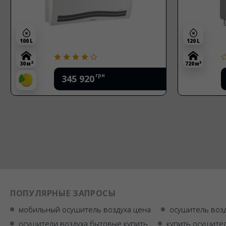
100 L
120 L
2
3
30 м
720 м
грн
345 920
ПОПУЛЯРНЫЕ ЗАПРОСЫ
мобильный осушитель воздуха цена
осушитель возд
осушители воздуха бытовые купить
купить осушите