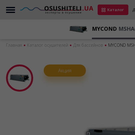
Каталог
Д
MYCOND
MSHA(
Главная
Каталог осушителей
Для бассейнов
MYCOND MSHA
Акция