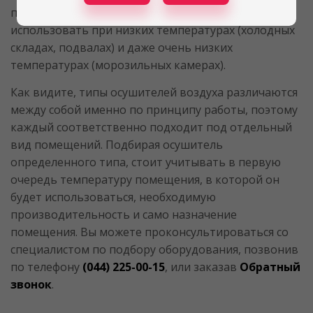
принципа можно назвать то, что его можно
использовать при низких температурах (холодных
складах, подвалах) и даже очень низких
температурах (морозильных камерах).
Как видите, типы осушителей воздуха различаются
между собой именно по принципу работы, поэтому
каждый соответственно подходит под отдельный
вид помещений. Подбирая осушитель
определенного типа, стоит учитывать в первую
очередь температуру помещения, в которой он
будет использоваться, необходимую
производительность и само назначение
помещения. Вы можете проконсультироваться со
специалистом по подбору оборудования, позвонив
по телефону
(044) 225-00-15
, или заказав
Обратный
звонок
.