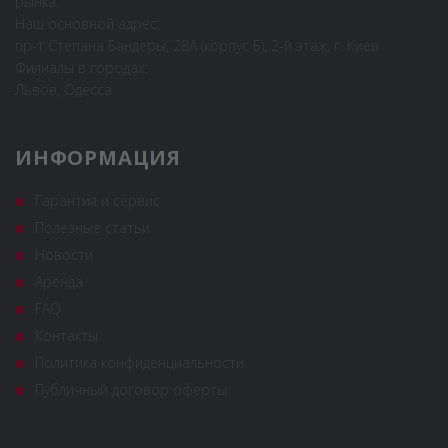
рынка.
Наш основной адрес:
пр-т Степана Бандеры, 28А (корпус Б), 2-й этаж, г. Киев
Филиалы в городах:
Львов, Одесса
ИНФОРМАЦИЯ
Гарантия и сервис
Полезные статьи
Новости
Аренда
FAQ
Контакты
Политика конфиденциальности
Публичный договор оферты