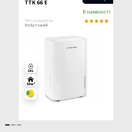
TTK 66 E
В наявності
Тип осушувача:
Побутовий
24 L
2
50 м