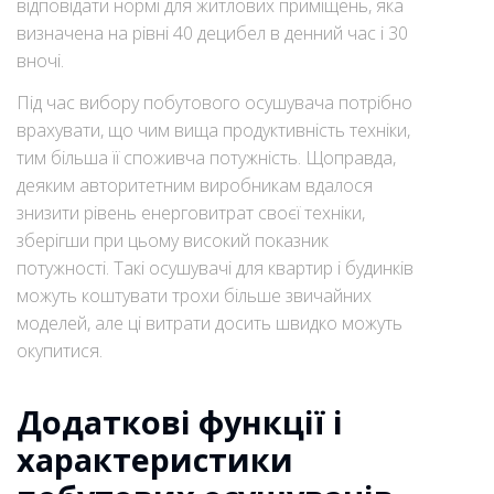
відповідати нормі для житлових приміщень, яка
визначена на рівні 40 децибел в денний час і 30
вночі.
Під час вибору побутового осушувача потрібно
врахувати, що чим вища продуктивність техніки,
тим більша її споживча потужність. Щоправда,
деяким авторитетним виробникам вдалося
знизити рівень енерговитрат своєї техніки,
зберігши при цьому високий показник
потужності. Такі осушувачі для квартир і будинків
можуть коштувати трохи більше звичайних
моделей, але ці витрати досить швидко можуть
окупитися.
Додаткові функції і
характеристики