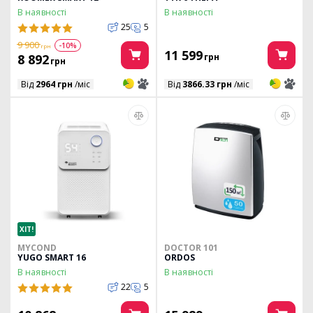
В наявності
В наявності
25
5
9 900
-10%
грн
11 599
8 892
грн
грн
3
3
3
3
Від
2964 грн
/міс
Від
3866.33 грн
/міс
ХІТ!
MYCOND
DOCTOR 101
YUGO SMART 16
ORDOS
В наявності
В наявності
22
5