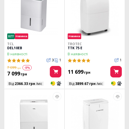
ХІТ!
Новинка
Новинка
TCL
TROTEC
DEL10EB
TTK 75 E
В наявності
В наявності
3
1
1
7 699
-8%
грн
11 699
7 099
грн
грн
3
3
3
3
Від
2366.33 грн
/міс
Від
3899.67 грн
/міс