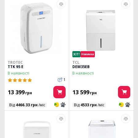
ХІТ!
Новинка
TROTEC
TCL
TTK 95 E
DEM35EB
В наявності
В наявності
1
13 399
13 599
грн
грн
3
3
3
3
Від
4466.33 грн
/міс
Від
4533 грн
/міс