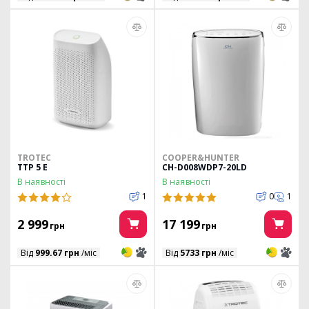
TROTEC
COOPER&HUNTER
TTP 5 E
CH-D008WDP7-20LD
В наявності
В наявності
1
0
1
2 999
17 199
грн
грн
3
3
3
3
Від
999.67 грн
/міс
Від
5733 грн
/міс