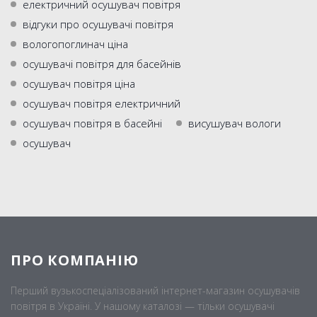
електричний осушувач повітря
відгуки про осушувачі повітря
вологопоглинач ціна
осушувачі повітря для басейнів
осушувач повітря ціна
осушувач повітря електричний
осушувач повітря в басейні
висушувач вологи
осушувач
ПРО КОМПАНІЮ
Перший вузькоспеціалізований інтернет-магазин осушувачів
повітря в Україні. У нашому каталозі — тільки осушувачі