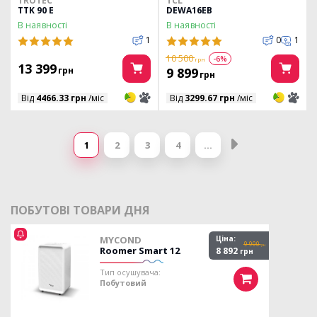
TROTEC
TCL
TTK 90 E
DEWA16EB
В наявності
В наявності
1
0
1
10 500
-6%
грн
13 399
грн
9 899
грн
3
3
3
3
Від
4466.33 грн
/міс
Від
3299.67 грн
/міс
Сторінки
1
2
3
4
…
ПОБУТОВІ ТОВАРИ ДНЯ
MYCOND
Ціна:
9 900
грн
Roomer Smart 12
8 892
грн
Тип осушувача:
Побутовий