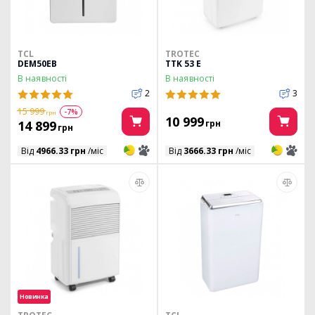
TCL
TROTEC
DEM50EB
TTK 53 E
В наявності
В наявності
2
3
15 999
-7%
грн
10 999
14 899
грн
грн
3
3
3
3
Від
4966.33 грн
/міс
Від
3666.33 грн
/міс
Новинка