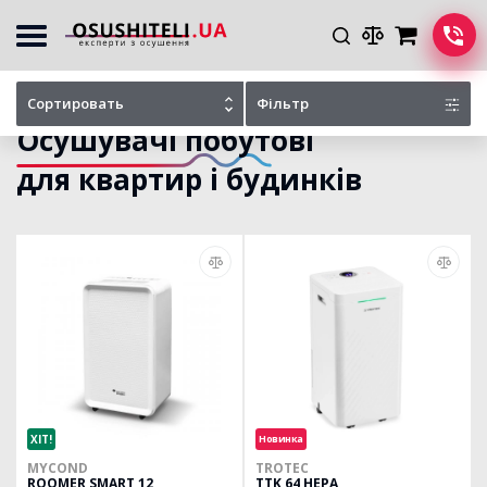
Головна
Каталог осушувачів
Для квартир та будинків
Сортировать
Фільтр
Осушувачі побутові
для квартир і будинків
ХІТ!
Новинка
MYCOND
TROTEC
ROOMER SMART 12
TTK 64 HEPA