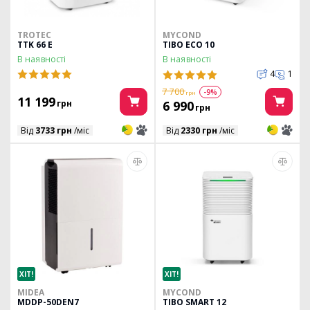
TROTEC
MYCOND
TTK 66 E
TIBO ECO 10
В наявності
В наявності
4
1
7 700
-9%
грн
11 199
грн
6 990
грн
3
3
3
3
Від
3733 грн
/міс
Від
2330 грн
/міс
ХІТ!
ХІТ!
MIDEA
MYCOND
MDDP-50DEN7
TIBO SMART 12