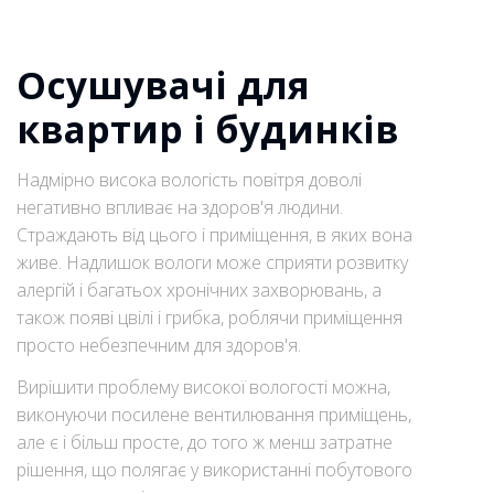
Осушувачі для
квартир і будинків
Надмірно висока вологість повітря доволі
негативно впливає на здоров'я людини.
Страждають від цього і приміщення, в яких вона
живе. Надлишок вологи може сприяти розвитку
алергій і багатьох хронічних захворювань, а
також появі цвілі і грибка, роблячи приміщення
просто небезпечним для здоров'я.
Вирішити проблему високої вологості можна,
виконуючи посилене вентилювання приміщень,
але є і більш просте, до того ж менш затратне
рішення, що полягає у використанні побутового