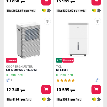
10 868
15 989
грн
грн
3
3
3
3
Від
3622.67 грн
/міс
Від
5329.67 грн
/міс
Новинка
ХІТ!
Новинка
COOPER&HUNTER
TCL
CH-D008WD9-16LDWF
DFL16EB
В наявності
В наявності
1
1
12 348
10 599
грн
грн
3
3
3
3
Від
4116 грн
/міс
Від
3533 грн
/міс