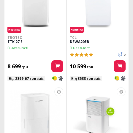
Новинка
Новинка
TROTEC
TCL
TTK 27 E
DEWA20EB
В наявності
В наявності
8
8 699
10 599
грн
грн
3
3
3
3
Від
2899.67 грн
/міс
Від
3533 грн
/міс