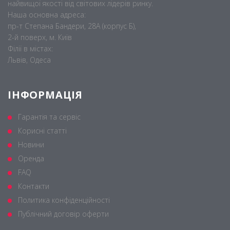
найвищої якості від світових лідерів ринку.
Наша основна адреса:
пр-т Степана Бандери, 28А (корпус Б),
2-й поверх, м. Київ
Філії в містах:
Львів, Одеса
ІНФОРМАЦІЯ
Гарантія та сервіс
Корисні статті
Новини
Оренда
FAQ
Контакти
Политика конфіденційності
Публічний договір оферти