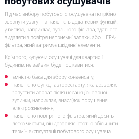
побутових осушувачів
Під час вибору побутового осушувача потрібно
звернути увагу і на наявність додаткових функцій,
у вигляді, наприклад, вугільного фільтра, здатного
видаляти з повітря неприємні запахи, або НЕРА-
фільтра, який затримує шкідливі елементи.
Крім того, купуючи осушувачі для квартир і
будинків, не зайвим буде поцікавитися:
ємністю бака для збору конденсату;
наявністю функції авторестарту, яка дозволяє
запустити апарат після несанкціонованої
зупинки, наприклад, внаслідок порушення
електроживлення;
наявністю повітряного фільтра, який досить
легко чистити, він дозволяє істотно збільшити
термін експлуатації побутового осушувача.