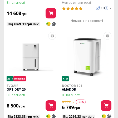
В наявності
Немає в наявності
10
2
14 608
грн
Немає в наявності
3
3
Від
4869.33 грн
/міс
ХІТ!
Новинка
ХІТ!
EVOAIR
DOCTOR 101
OPTIDRY 20
AMADOR
В наявності
В наявності
8 799
-23%
грн
8 500
грн
6 799
грн
3
3
3
3
Від
2833.33 грн
/міс
Від
2266.33 грн
/міс