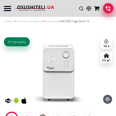
Головна
Каталог осушувачів
Для дому
MYCOND Yugo Smart 16
Хіт продажу
16 л
2
35 м