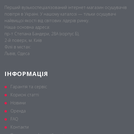
Перший вузькоспеціалізований інтернет-магазин осушувачів
повітря в Україні. У нашому каталозі — тільки осушувачі
найвищої якості від світових лідерів ринку.
Наша основна адреса:
пр-т Степана Бандери, 28А (корпус Б),
2-й поверх, м. Київ
Філії в містах:
Львів, Одеса
ІНФОРМАЦІЯ
Гарантія та сервіс
Корисні статті
Новини
Оренда
FAQ
Контакти