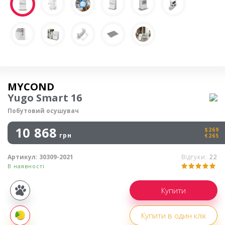
Осушувач повітря
MYCOND
Yugo Smart 16
Побутовий осушувач
10 868
$269
грн
€265
Артикул:
30309-2021
Відгуки:
22
В наявності
Купівля
частинами
Купити в один клік