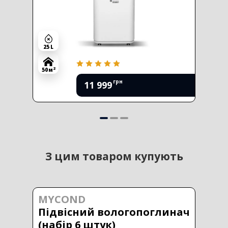
25 L
2
50 м
грн
11 999
З цим товаром купують
MYCOND
Підвісний вологопоглинач
(набір 6 штук)