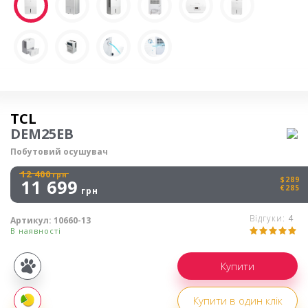
Осушувач повітря
TCL
DEM25EB
Побутовий осушувач
12 400
грн
$289
11 699
€285
грн
Відгуки:
4
Артикул:
10660-13
В наявності
Купівля
частинами
Купити в один клік