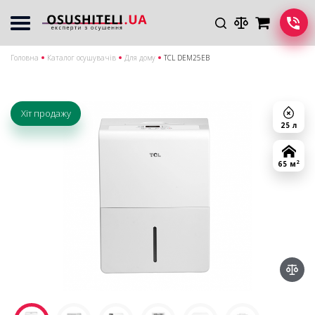
Головна
Каталог осушувачів
Для дому
TCL DEM25EB
Хіт продажу
25 л
2
65 м