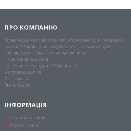
ПРО КОМПАНІЮ
Перший вузькоспеціалізований інтернет-магазин осушувачів
повітря в Україні. У нашому каталозі — тільки осушувачі
найвищої якості від світових лідерів ринку.
Наша основна адреса:
пр-т Степана Бандери, 28А (корпус Б),
2-й поверх, м. Київ
Філії в містах:
Львів, Одеса
ІНФОРМАЦІЯ
Гарантія та сервіс
Корисні статті