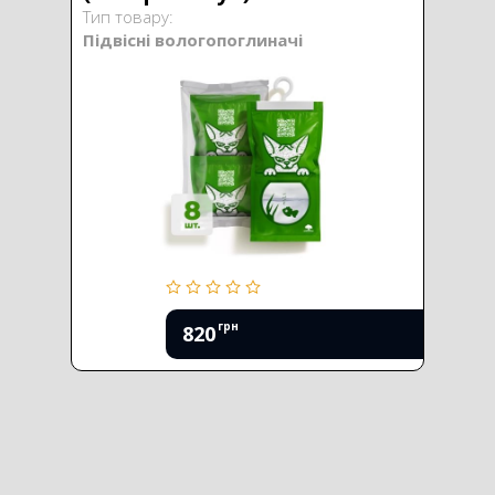
Тип товару:
Підвісні вологопоглиначі
грн
820