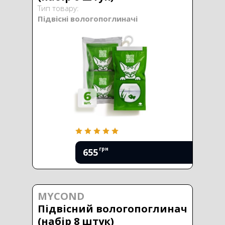
Тип товару:
Підвісні вологопоглиначі
грн
655
MYCOND
Підвісний вологопоглинач
(набір 8 штук)