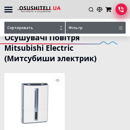
Головна
Каталог осушувачів
Сортировать
Фільтр
Осушувачі Повітря
Mitsubishi Electric
(Митсубиши электрик)