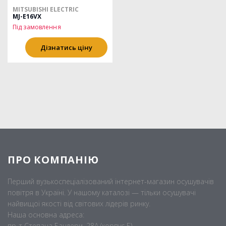
MITSUBISHI ELECTRIC
MJ-E16VX
Під замовлення
Дізнатись ціну
ПРО КОМПАНІЮ
Перший вузькоспеціалізований інтернет-магазин осушувачів
повітря в Україні. У нашому каталозі — тільки осушувачі
найвищої якості від світових лідерів ринку.
Наша основна адреса:
пр-т Степана Бандери, 28А (корпус Б),