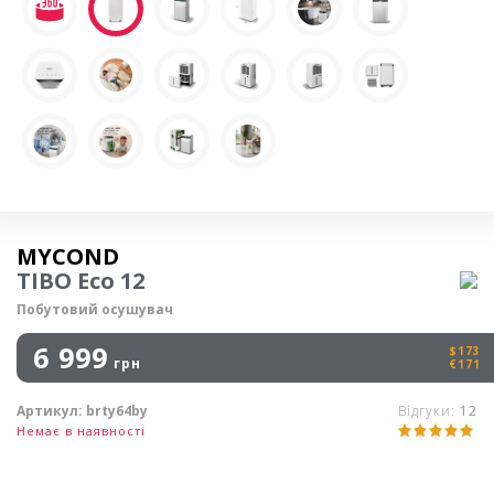
Осушувач повітря
MYCOND
TIBO Eco 12
Побутовий осушувач
6 999
$173
грн
€171
Артикул:
brty64by
Відгуки:
12
Немає в наявності