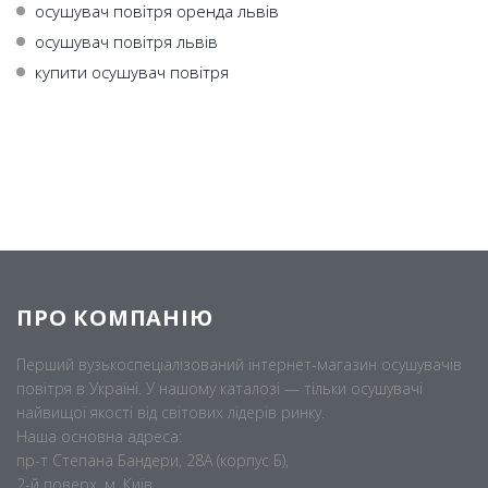
осушувач повітря оренда львів
осушувач повітря львів
купити осушувач повітря
ПРО КОМПАНІЮ
Перший вузькоспеціалізований інтернет-магазин осушувачів
повітря в Україні. У нашому каталозі — тільки осушувачі
найвищої якості від світових лідерів ринку.
Наша основна адреса:
пр-т Степана Бандери, 28А (корпус Б),
2-й поверх, м. Київ