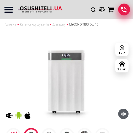
Головна
Каталог осушувачів
Для дому
MYCOND TIBO Eco 12
12 л
2
25 м