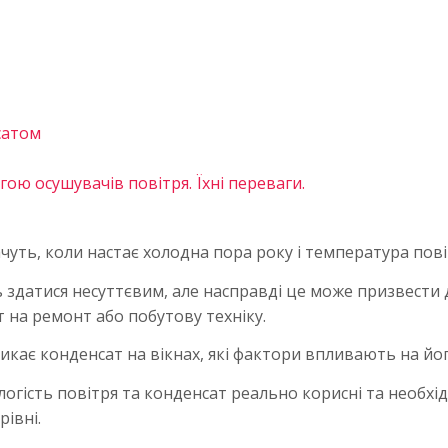
сатом
гою осушувачів повітря. Їхні переваги.
чуть, коли настає холодна пора року і температура пові
 здатися несуттєвим, але насправді це може призвести д
т на ремонт або побутову техніку.
кає конденсат на вікнах, які фактори впливають на його 
огість повітря та конденсат реально корисні та необхід
івні.