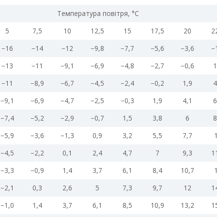
Температура повітря, °С
5
7,5
10
12,5
15
17,5
20
2
−16
−14
−12
−9,8
−7,7
−5,6
−3,6
−
−13
−11
−9,1
−6,9
−4,8
−2,7
−0,6
1
−11
−8,9
−6,7
−4,5
−2,4
−0,2
1,9
4
−9,1
−6,9
−4,7
−2,5
−0,3
1,9
4,1
6
−7,4
−5,2
−2,9
−0,7
1,5
3,8
6
8
−5,9
−3,6
−1,3
0,9
3,2
5,5
7,7
−4,5
−2,2
0,1
2,4
4,7
7
9,3
1
−3,3
−0,9
1,4
3,7
6,1
8,4
10,7
−2,1
0,3
2,6
5
7,3
9,7
12
1
−1,0
1,4
3,7
6,1
8,5
10,9
13,2
1