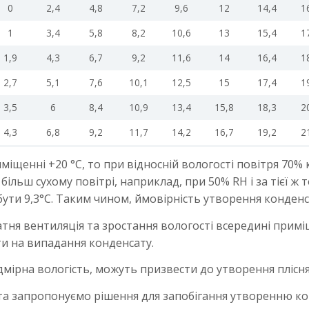
0
2,4
4,8
7,2
9,6
12
14,4
1
1
3,4
5,8
8,2
10,6
13
15,4
1
1,9
4,3
6,7
9,2
11,6
14
16,4
1
2,7
5,1
7,6
10,1
12,5
15
17,4
1
3,5
6
8,4
10,9
13,4
15,8
18,3
2
4,3
6,8
9,2
11,7
14,2
16,7
19,2
2
міщенні +20 °С, то при відносній вологості повітря 70
 більш сухому повітрі, наприклад, при 50% RH і за тієї ж
ти 9,3°С. Таким чином, ймовірність утворення конденса
атня вентиляція та зростання вологості всередині примі
ти на випадання конденсату.
дмірна вологість, можуть призвести до утворення плісня
та запропонуємо рішення для запобігання утворенню кон