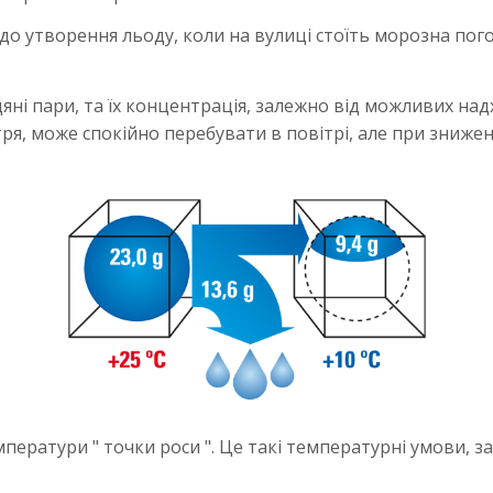
до утворення льоду, коли на вулиці стоїть морозна пого
дяні пари, та їх концентрація, залежно від можливих на
ря, може спокійно перебувати в повітрі, але при зниже
емператури " точки роси ". Це такі температурні умови, 