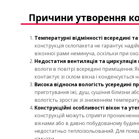
Причини утворення ко
Температурні відмінності всередині та
конструкція склопакета не гарантує надій
віконної рами неминуча, оскільки при охол
Недостатня вентиляція та циркуляція 
вологи в повітрі всередині приміщення. 
контактує зі склом вікна і конденсується н
Висока відносна вологість усередині п
приготування їжі, душ, сушіння білизни а
вологість зростає зі зниженням температ
Конструкційні особливості вікон та уте
конструкцій можуть сприяти проникненню 
вікнами або в давно побудованому будинку
недостатньо теплоізольований. Для появи 
кімнати.