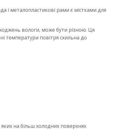
да і металопластикові рами є містками для
дходжень вологи, може бути різною. Ця
нні температури повітря схильна до
за яких на більш холодних поверхнях