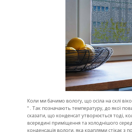
Коли ми бачимо вологу, що осіла на склі ві
" . Так позначають температуру, до якої по
сказати, що конденсат утворюється тоді, кол
всередині приміщення та холоднішого середо
конденсація вологи, яка краплями стікає з по