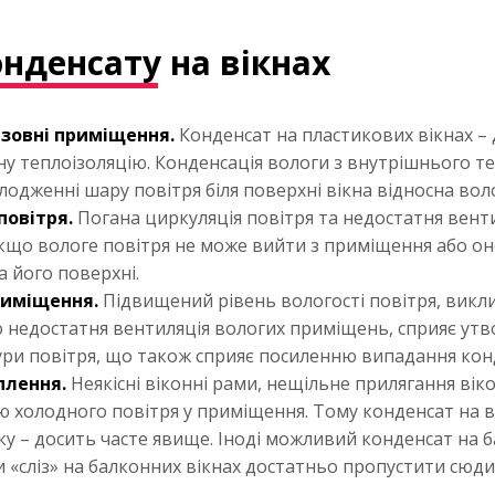
нденсату на вікнах
 зовні приміщення.
Конденсат на пластикових вікнах – 
ну теплоізоляцію. Конденсація вологи з внутрішнього те
одженні шару повітря біля поверхні вікна відносна волог
повітря.
Погана циркуляція повітря та недостатня вен
Якщо вологе повітря не може вийти з приміщення або он
а його поверхні.
риміщення.
Підвищений рівень вологості повітря, викл
бо недостатня вентиляція вологих приміщень, сприяє ут
ури повітря, що також сприяє посиленню випадання кон
плення.
Неякісні віконні рами, нещільне прилягання вік
холодного повітря у приміщення. Тому конденсат на ві
 – досить часте явище. Іноді можливий конденсат на ба
«сліз» на балконних вікнах достатньо пропустити сюди я