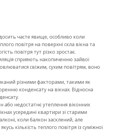
досить часте явище, особливо коли
плого повітря на поверхні скла вікна та
ість повітря тут різко зростає.
тиляція сприяють накопиченню зайвої
овлюватися свіжим, сухим повітрям, воно
иканий різними факторами, такими як
воренню конденсату на вікнах. Відносна
денсату.
он або недостатнє утеплення віконних
кнах усередині квартири зі старими
лконі, коли балкон засклений, але
кусь кількість теплого повітря із суміжної