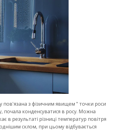
у пов'язана з фізичним явищем " точки роси
у, почала конденсуватися в росу. Можна
кає в результаті різниці температур повітря
лоднішим склом, при цьому відбувається