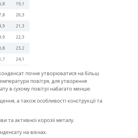
6,8
19,1
7,8
20,3
8,9
21,3
9,9
22,3
0,8
23,2
1,7
24,1
% конденсат почне утворюватися на більш
 температури повітря, для утворення
ту в сухому повітрі набагато менше.
щення, а також особливості конструкції та
ви та активної корозії металу.
денсату на вікнах.