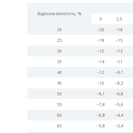
Відносна вологість, %
0
2,5
20
−20
−18
25
−18
−15
30
−15
−13
35
−14
−11
40
−12
−9,7
45
−10
−8,2
50
−9,1
−6,8
55
−7,8
−5,6
60
−6,8
−4,4
65
−5,8
−3,4