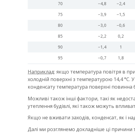
70
−4,8
−2,4
75
−3,9
−1,5
80
−3,0
−0,6
85
−2,2
0,2
90
−1,4
1
95
−0,7
1,8
Наприклад
: якщо температура повітря в при
холодній поверхні з температурою 14,4 °С. У
конденсату температура поверхні повинна бу
Можливі також інші фактори, такі як недост
утеплення будівлі, які також можуть вплива
Якщо не вживати заходів, конденсат, як і на
Далі ми розглянемо докладніше ці причини 