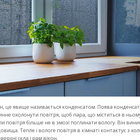
кон, це явище називається конденсатом. Поява конденсат
винне охолонути повітря, щоб пара, що міститься в ньом
и повітря більше не в змозі поглинати вологу. Він вини
вища. Тепле і вологе повітря в кімнаті контактує з хо
верхні скла і рам вікон.