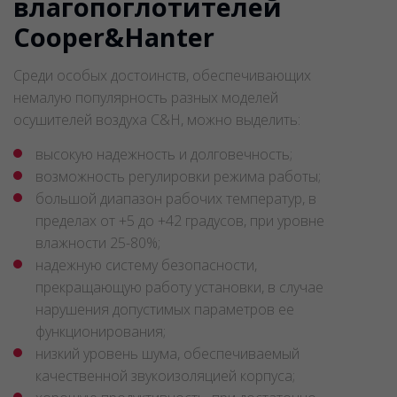
влагопоглотителей
Cooper&Hanter
Среди особых достоинств, обеспечивающих
немалую популярность разных моделей
осушителей воздуха С&Н, можно выделить:
высокую надежность и долговечность;
возможность регулировки режима работы;
большой диапазон рабочих температур, в
пределах от +5 до +42 градусов, при уровне
влажности 25-80%;
надежную систему безопасности,
прекращающую работу установки, в случае
нарушения допустимых параметров ее
функционирования;
низкий уровень шума, обеспечиваемый
качественной звукоизоляцией корпуса;