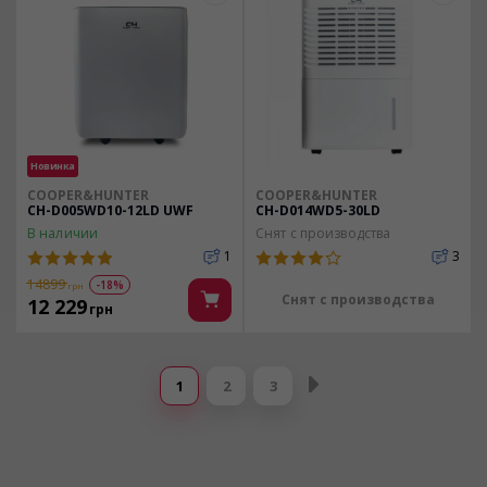
Новинка
COOPER&HUNTER
COOPER&HUNTER
CH-D005WD10-12LD UWF
CH-D014WD5-30LD
В наличии
Снят с производства
1
3
14899
-18%
грн
Снят с производства
12 229
грн
Страницы
1
2
3