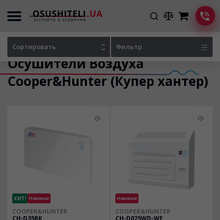
Главная
Каталог осушителей
Сортировать
Фильтр
Осушители Воздуха
Cooper&Hunter (Купер хантер)
ХИТ!
Новинка
Новинка
COOPER&HUNTER
COOPER&HUNTER
CH-D35RK
CH-D025WD-WF