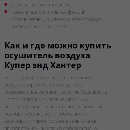
уровня энергопотребления;
наличия дополнительных функций,
обеспечивающих удобную и безопасную
эксплуатацию осушителя.
Как и где можно купить
осушитель воздуха
Купер энд Хантер
Быстро и недорого, приобрести осушитель
воздуха Cooper&Hanter всегда есть
возможность в интернет магазине Osushiteli.ua.
Воспользовавшись весьма удобным и
информативным онлайн каталогом, можно легко
подобрать установку с необходимыми
характеристиками и оставить заявку на ее
приобретение, находясь в любом регионе