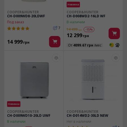
Новинка
COOPER&HUNTER
COOPER&HUNTER
CH-D009WD8-20LDWF
CH-D008WD2-16LD WF
Под заказ
В наличии
7
14 499
-15%
грн
12 299
грн
14 999
грн
3
3
От
4099.67 грн
/мес
Новинка
COOPER&HUNTER
COOPER&HUNTER
CH-D009WD10-20LD UWF
CH-D014WD2-30LD NEW
В наличии
Нет в наличии