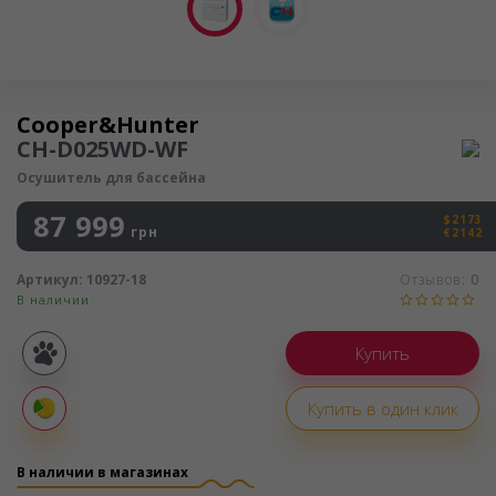
Осушитель воздуха
Cooper&Hunter
CH-D025WD-WF
Осушитель для бассейна
87 999
$2173
грн
€2142
Артикул:
10927-18
Отзывов:
0
В наличии
Покупка
частями
Купить в один клик
Оплата
частями
В наличии в магазинах