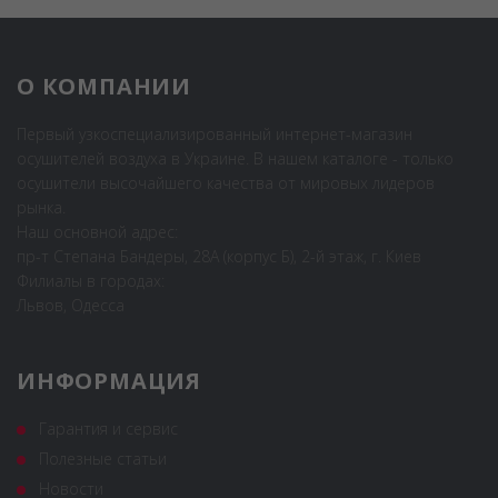
О КОМПАНИИ
Первый узкоспециализированный интернет-магазин
осушителей воздуха в Украине. В нашем каталоге - только
осушители высочайшего качества от мировых лидеров
рынка.
Наш основной адрес:
пр-т Степана Бандеры, 28А (корпус Б), 2-й этаж, г. Киев
Филиалы в городах:
Львов, Одесса
ИНФОРМАЦИЯ
Гарантия и сервис
Полезные статьи
Новости