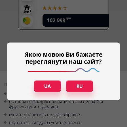
2
30 м
грн
102 999
Якою мовою Ви бажаєте
переглянути наш сайт?
ПОПУЛЯРНЫЕ ЗАПРОСЫ
UA
RU
осушитель воздуха адсорбционного типа
бытовая инфракрасная сушилка для овощей и
фруктов купить украина
купить осушитель воздуха харьков
осушитель воздуха купить в одессе