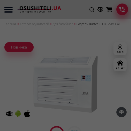
Главная
Каталог осушителей
Для бассейнов
Cooper&Hunter CH-D025WD-WF
Новинка
60 л
2
20 м