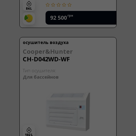
84 L
грн
92 500
осушитель воздуха
Cooper&Hunter
CH-D042WD-WF
Тип осушителя:
Для бассейнов
102 L