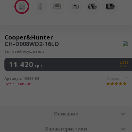
Осушитель воздуха
Cooper&Hunter
CH-D008WD2-16LD
Бытовой осушитель
11 420
$282
грн
€278
Артикул:
10926-84
Отзывов:
4
Нет в наличии
Описание
Характеристики