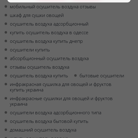
мобильный осушитель воздуха отзывы
шкаф для сушки овощей
осушитель воздуха адсорбционный
купить осушитель воздуха в одессе
осушитель воздуха купить днепр
осушители купить
абсорбционный осушитель воздуха
отзывы осушитель воздуха
осушитель воздуха купить
бытовые осушители
инфракрасная сушилка для овощей и фруктов
купить украина
инфракрасные сушилки для овощей и фруктов
украина
осушители воздуха адсорбционного типа
осушитель воздуха бытовой купить
домашний осушитель воздуха