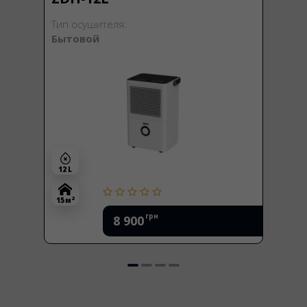
Тип осушителя:
Бытовой
12 L
2
15 м
грн
8 900