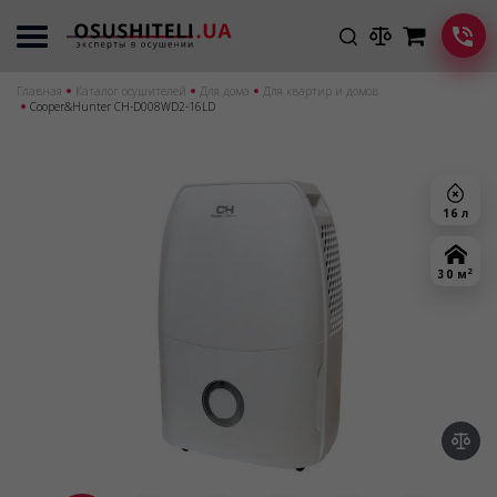
Главная
Каталог осушителей
Для дома
Для квартир и домов
Cooper&Hunter CH-D008WD2-16LD
16 л
2
30 м