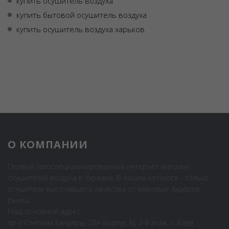
купить осушитель воздуха
купить бытовой осушитель воздуха
купить осушитель воздуха харьков
О КОМПАНИИ
Первый узкоспециализированный интернет-магазин
осушителей воздуха в Украине. В нашем каталоге - только
осушители высочайшего качества от мировых лидеров
рынка.
Наш основной адрес:
пр-т Степана Бандеры, 28А (корпус Б), 2-й этаж, г. Киев