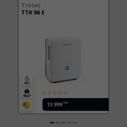
Trotec
TTK 96 E
30 L
2
90 м
грн
13 999