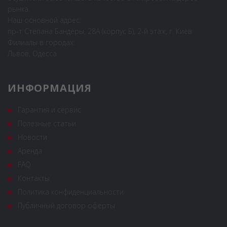
рынка.
Наш основной адрес:
пр-т Степана Бандеры, 28А (корпус Б), 2-й этаж, г. Киев
Филиалы в городах:
Львов, Одесса
ИНФОРМАЦИЯ
Гарантия и сервис
Полезные статьи
Новости
Аренда
FAQ
Контакты
Политика конфиденциальности
Публичный договор оферты