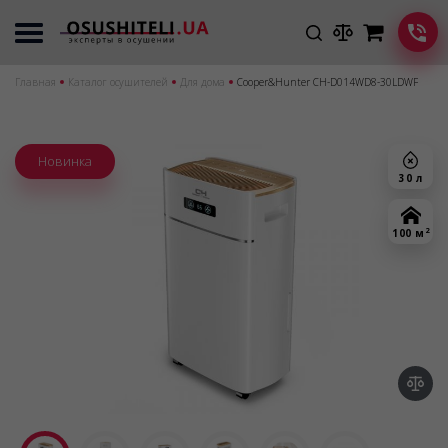
Главная
Каталог осушителей
Для дома
Cooper&Hunter CH-D014WD8-30LDWF
Новинка
30 л
2
100 м