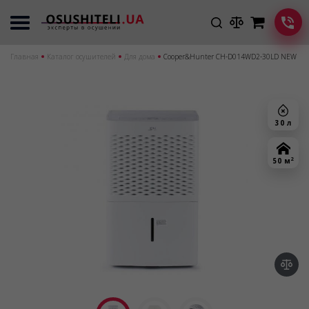
Главная
Каталог осушителей
Для дома
Cooper&Hunter CH-D014WD2-30LD NEW
30 л
2
50 м