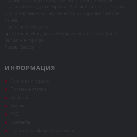
осушителей воздуха в Украине. В нашем каталоге - только
осушители высочайшего качества от мировых лидеров
рынка.
Наш основной адрес:
пр-т Степана Бандеры, 28А (корпус Б), 2-й этаж, г. Киев
Филиалы в городах:
Львов, Одесса
ИНФОРМАЦИЯ
Гарантия и сервис
Полезные статьи
Новости
Аренда
FAQ
Контакты
Политика конфиденциальности