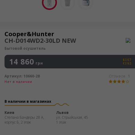
Осушитель воздуха
Cooper&Hunter
CH-D014WD2-30LD NEW
Бытовой осушитель
14 860
$367
грн
€362
Артикул:
10660-28
Отзывов:
1
Нет в наличии
В наличии в магазинах
Киев
Львов
Степана Бандеры 28 А,
ул. Стрыйськая, 45
корпус Б, 2 этаж
1 этаж