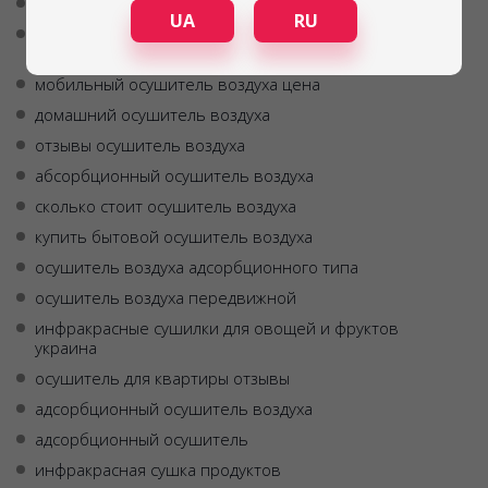
купить мобильный осушитель воздуха
UA
RU
инфракрасная сушилка для овощей и фруктов
купить украина
мобильный осушитель воздуха цена
домашний осушитель воздуха
отзывы осушитель воздуха
абсорбционный осушитель воздуха
сколько стоит осушитель воздуха
купить бытовой осушитель воздуха
осушитель воздуха адсорбционного типа
осушитель воздуха передвижной
инфракрасные сушилки для овощей и фруктов
украина
осушитель для квартиры отзывы
адсорбционный осушитель воздуха
адсорбционный осушитель
инфракрасная сушка продуктов