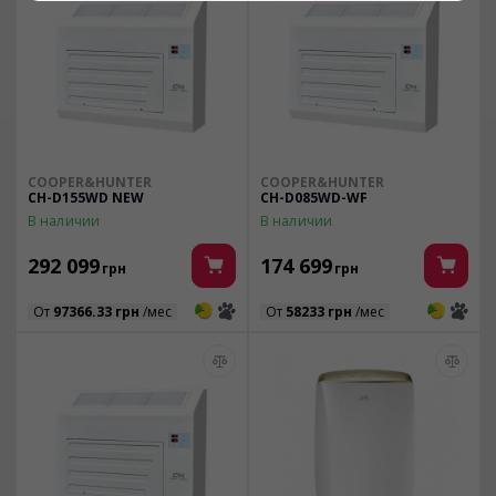
COOPER&HUNTER
COOPER&HUNTER
CH-D155WD NEW
CH-D085WD-WF
В наличии
В наличии
292 099
174 699
грн
грн
3
3
3
3
От
97366.33 грн
/мес
От
58233 грн
/мес