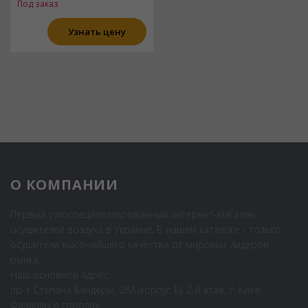
Под заказ
Узнать цену
О КОМПАНИИ
Первый узкоспециализированный интернет-магазин
осушителей воздуха в Украине. В нашем каталоге - только
осушители высочайшего качества от мировых лидеров
рынка.
Наш основной адрес:
пр-т Степана Бандеры, 28А (корпус Б), 2-й этаж, г. Киев
Филиалы в городах: