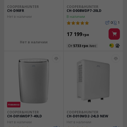
COOPER&HUNTER
COOPER&HUNTER
CH-D90FR
CH-D008WDP7-20LD
Нет в наличии
В наличии
0
1
17 199
грн
Нет в наличии
3
3
От
5733 грн
/мес
Новинка
COOPER&HUNTER
COOPER&HUNTER
CH-D016WDP7-40LD
CH-D010WD2-24LD NEW
Нет в наличии
Нет в наличии