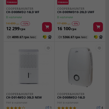
Новинка
Новинка
COOPER&HUNTER
COOPER&HUNTER
CH-D008WD2-16LD WF
CH-D009WD10-20LD UWF
В наличии
В наличии
14 499
17 499
-15%
-8%
грн
грн
12 299
16 100
грн
грн
3
3
3
3
От
4099.67 грн
/мес
От
5366.67 грн
/мес
COOPER&HUNTER
COOPER&HUNTER
CH-D014WD2-30LD NEW
CH-D008WD2-16LD
Нет в наличии
Нет в наличии
1
4