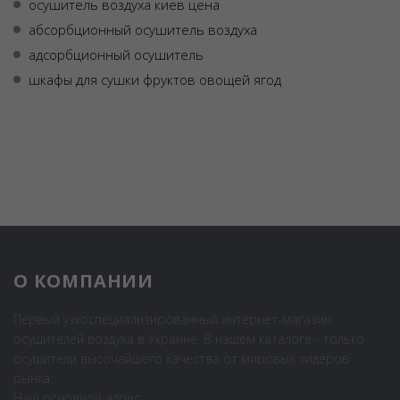
осушитель воздуха киев цена
абсорбционный осушитель воздуха
адсорбционный осушитель
шкафы для сушки фруктов овощей ягод
О КОМПАНИИ
Первый узкоспециализированный интернет-магазин
осушителей воздуха в Украине. В нашем каталоге - только
осушители высочайшего качества от мировых лидеров
рынка.
Наш основной адрес: