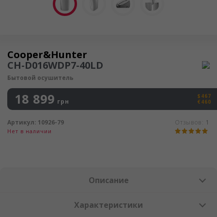
Осушитель воздуха
Cooper&Hunter
CH-D016WDP7-40LD
Бытовой осушитель
18 899
$467
грн
€460
Артикул:
10926-79
Отзывов:
1
Нет в наличии
Описание
Характеристики