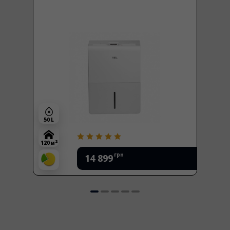
50 L
2
120 м
грн
14 899