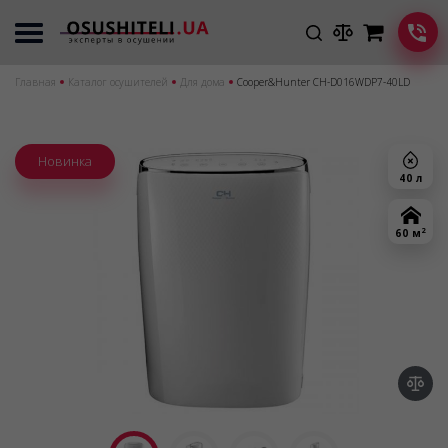
Главная
Каталог осушителей
Для дома
Cooper&Hunter CH-D016WDP7-40LD
Новинка
40 л
2
60 м