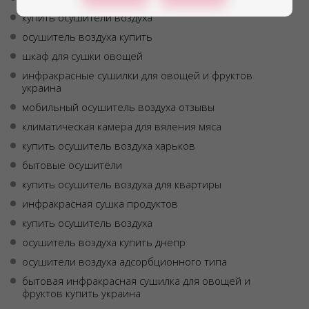
купить осушители воздуха
осушитель воздуха купить
шкаф для сушки овощей
инфракрасные сушилки для овощей и фруктов
украина
мобильный осушитель воздуха отзывы
климатическая камера для вяления мяса
купить осушитель воздуха харьков
бытовые осушители
купить осушитель воздуха для квартиры
инфракрасная сушка продуктов
купить осушитель воздуха
осушитель воздуха купить днепр
осушители воздуха адсорбционного типа
бытовая инфракрасная сушилка для овощей и
фруктов купить украина