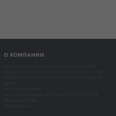
О КОМПАНИИ
Первый узкоспециализированный интернет-магазин
осушителей воздуха в Украине. В нашем каталоге - только
осушители высочайшего качества от мировых лидеров
рынка.
Наш основной адрес:
пр-т Степана Бандеры, 28А (корпус Б), 2-й этаж, г. Киев
Филиалы в городах:
Львов, Одесса