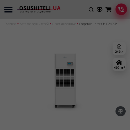
Главная
Каталог осушителей
Промышленные
Cooper&Hunter CH-D240SP
240 л
2
400 м