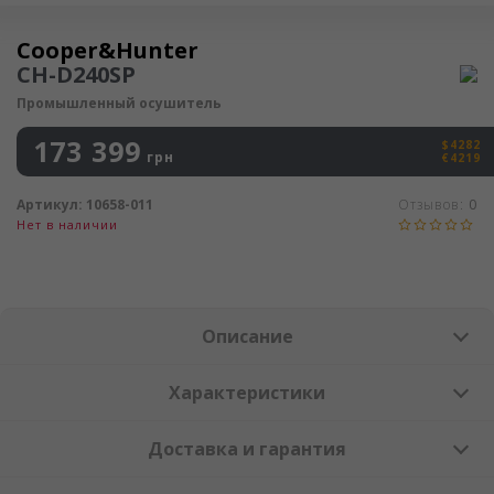
Осушитель воздуха
Cooper&Hunter
CH-D240SP
Промышленный осушитель
173 399
$4282
грн
€4219
Артикул:
10658-011
Отзывов:
0
Нет в наличии
Описание
Характеристики
Доставка и гарантия