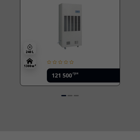
240 L
2
1300 м
грн
121 500