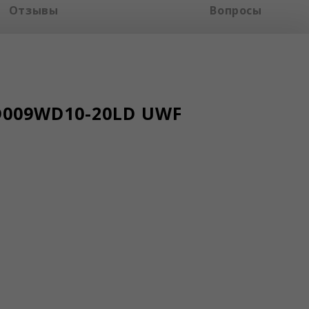
Отзывы
Вопросы
D009WD10-20LD UWF