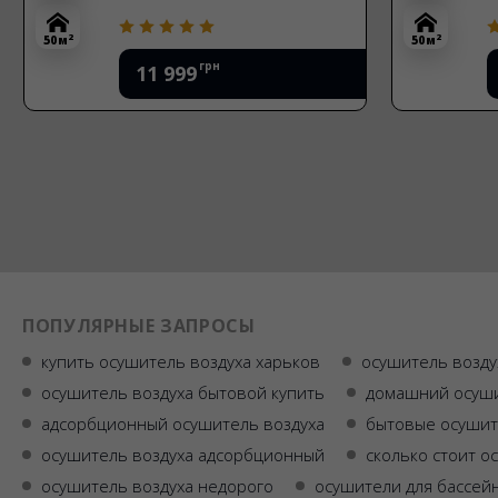
2
2
50 м
50 м
грн
11 999
ПОПУЛЯРНЫЕ ЗАПРОСЫ
купить осушитель воздуха харьков
осушитель возду
осушитель воздуха бытовой купить
домашний осуши
адсорбционный осушитель воздуха
бытовые осуши
осушитель воздуха адсорбционный
сколько стоит о
осушитель воздуха недорого
осушители для бассей