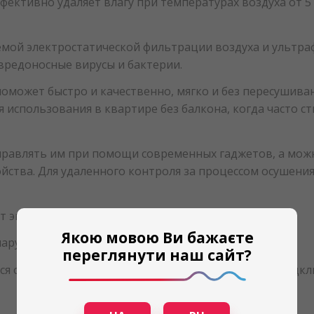
фективно удаляет влагу при температурах воздуха от 5 
мой электростатической фильтрации воздуха и ультра
 вредоносные вирусы и бактерии.
оможет быстро и качественно, мягко и без пересушива
использования в квартире без балкона, когда часто ст
управлять им при помощи современных гаджетов, а мо
ойства. Для удаленного контроля за процессом осушен
 экономить на счетах.
Якою мовою Ви бажаєте
нарушит ваш комфорт.
переглянути наш сайт?
ся от пыли. Через патрубок сзади корпуса можно подк