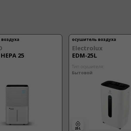
 воздуха
осушитель воздуха
D
Electrolux
HEPA 25
EDМ-25L
Тип осушителя:
Бытовой
25 L