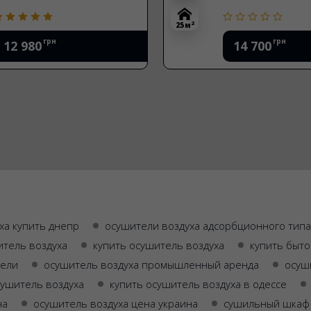
2
25 м
грн
грн
12 980
14 700
ха купить днепр
осушители воздуха адсорбционного типа
тель воздуха
купить осушитель воздуха
купить быто
тели
осушитель воздуха промышленный аренда
осуш
сушитель воздуха
купить осушитель воздуха в одессе
на
осушитель воздуха цена украина
сушильный шкаф 