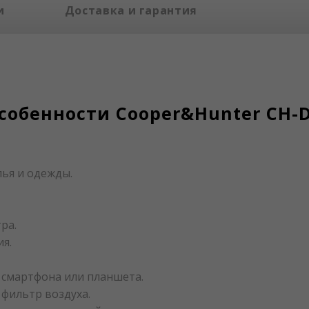
и
Доставка и гарантия
собенности Cooper&Hunter CH-
лья и одежды.
ра.
я.
 смартфона или планшета.
 фильтр воздуха.