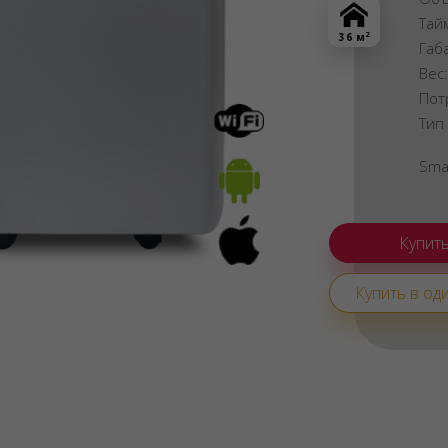
Тай
2
36 м
Габ
Вес
Пот
Тип
Sma
Купить в оди