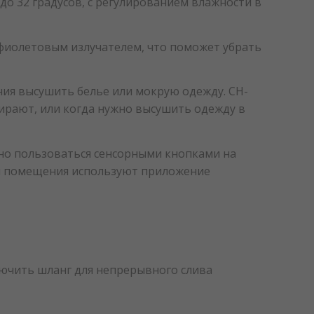
до 32 градусов, с регулированием влажности в
фиолетовым излучателем, что поможет убрать
ния высушить белье или мокрую одежду. CH-
ирают, или когда нужно высушить одежду в
жно пользоваться сенсорными кнопками на
ия помещения используют приложение
лючить шланг для непрерывного слива