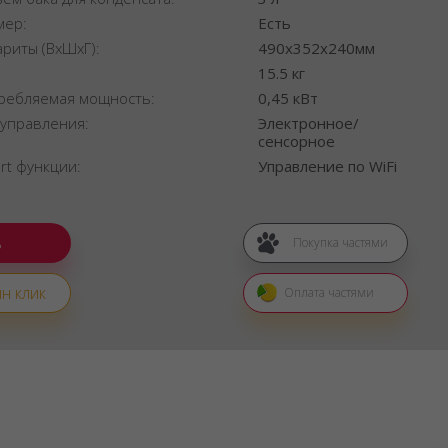
мер:
Есть
ариты (ВхШхГ):
490x352x240мм
:
15.5 кг
ребляемая мощность:
0,45 кВт
 управления:
Электронное/
сенсорное
rt функции:
Управление по WiFi
Покупка частями
н клик
Оплата частями