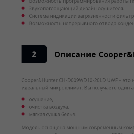
Возможность программирования работы по
Звукопоглощающий дизайн осушителя.
Система индикации загрязненности фильтр
Возможность непрерывного отвода конден
2
Описание Cooper&
Cooper&Hunter CH-D009WD10-20LD UWF – это н
идеальный микроклимат. Вы получаете один а
осушение,
очистка воздуха,
мягкая сушка белья.
Модель оснащена мощным современным компрес