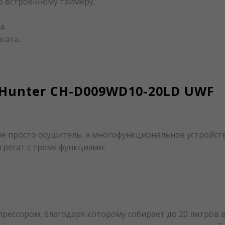
 встроенному таймеру.
а.
сата.
Hunter CH-D009WD10-20LD UWF
е просто осушитель, а многофункциональное устройст
грегат с тремя функциями:
сором, благодаря которому собирает до 20 литров вла