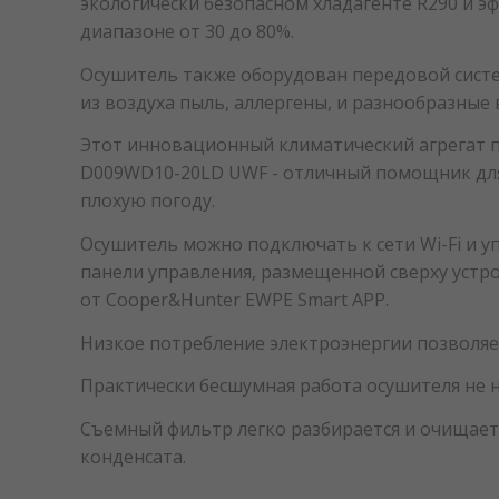
экологически безопасном хладагенте R290 и эф
диапазоне от 30 до 80%.
Осушитель также оборудован передовой систе
из воздуха пыль, аллергены, и разнообразные
Этот инновационный климатический агрегат п
D009WD10-20LD UWF - отличный помощник для 
плохую погоду.
Осушитель можно подключать к сети Wi-Fi и 
панели управления, размещенной сверху устр
от Cooper&Hunter EWPE Smart APP.
Низкое потребление электроэнергии позволяет
Практически бесшумная работа осушителя не 
Съемный фильтр легко разбирается и очищает
конденсата.