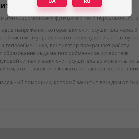
UA
RU
ты 6 в 1
имыми современными функциями, но и передовой сист
падов напряжения, которая включит осушитель через 3
ой системой управления от перегрузок и частых пуско
ы теплообменника, вентилятор прекращает работу.
 образование льда на теплообменнике испарителя.
уковой сигнал и выключит осушитель до момента, когда
4,8 мм, что позволяет избежать попадания посторонних
адежный помощник, который защитит ваш дом от сырос