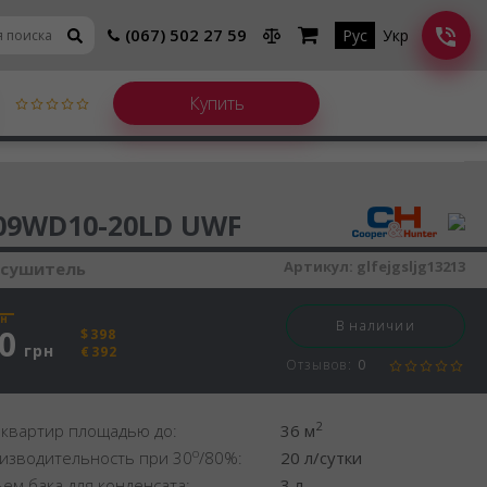
(067) 502 27 59
Рус
Укр
шитель воздуха
09WD10-20LD UWF
Артикул:
glfejgsljg13213
осушитель
рн
В наличии
0
$398
грн
€392
Отзывов:
0
2
 квартир площадью до:
36 м
o
изводительность при 30
/80%:
20 л/сутки
ем бака для конденсата:
3 л