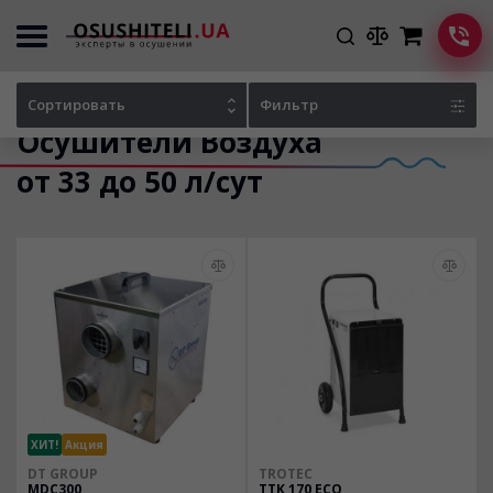
Главная
Каталог осушителей
Сортировать
Фильтр
Осушители Воздуха
от 33 до 50 л/сут
ХИТ!
Акция
DT GROUP
TROTEC
MDC300
TTK 170 ECO