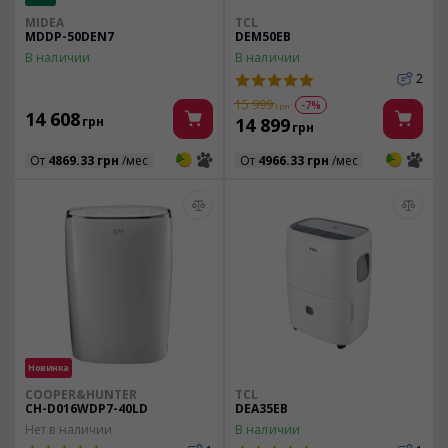
MIDEA
TCL
MDDP-50DEN7
DEM50EB
В наличии
В наличии
2
15 999
-7%
грн
14 608
грн
14 899
грн
3
3
3
3
От
4869.33 грн
/мес
От
4966.33 грн
/мес
Новинка
COOPER&HUNTER
TCL
CH-D016WDP7-40LD
DEA35EB
Нет в наличии
В наличии