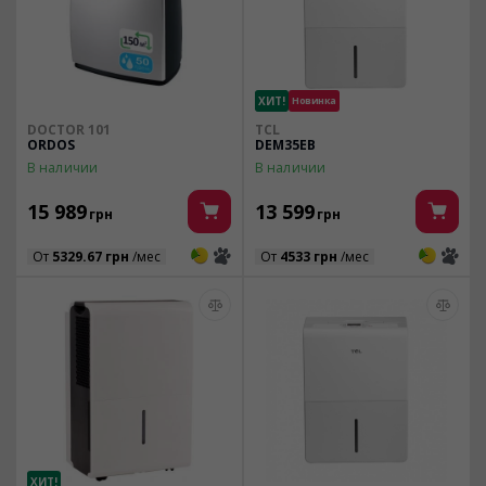
ХИТ!
Новинка
DOCTOR 101
TCL
ORDOS
DEM35EB
В наличии
В наличии
15 989
13 599
грн
грн
3
3
3
3
От
5329.67 грн
/мес
От
4533 грн
/мес
ХИТ!