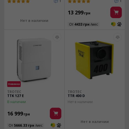
1
1
13 299
грн
Нет в наличии
3
3
От
4433 грн
/мес
Новинка
TROTEC
TROTEC
TTK 127 E
TTR 400 D
В наличии
Нет в наличии
16 999
грн
Нет в наличии
3
3
От
5666.33 грн
/мес