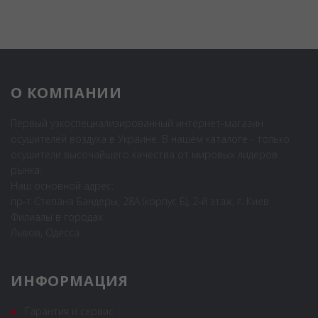
О КОМПАНИИ
Первый узкоспециализированный интернет-магазин
осушителей воздуха в Украине. В нашем каталоге - только
осушители высочайшего качества от мировых лидеров
рынка.
Наш основной адрес:
пр-т Степана Бандеры, 28А (корпус Б), 2-й этаж, г. Киев
Филиалы в городах:
Львов, Одесса
ИНФОРМАЦИЯ
Гарантия и сервис