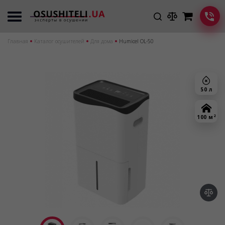
Главная
Каталог осушителей
Для дома
Humicel OL-50
50 л
2
100 м