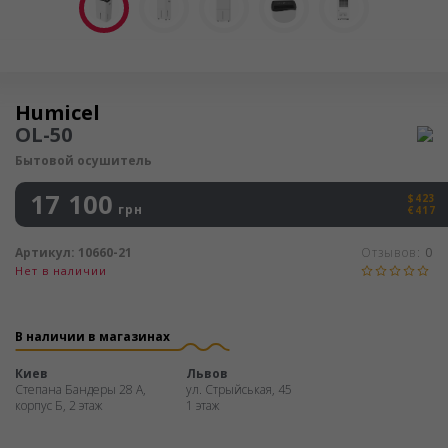
Осушитель воздуха
Humicel
OL-50
Бытовой осушитель
17 100
$423
грн
€417
Артикул:
10660-21
Отзывов:
0
Нет в наличии
В наличии в магазинах
Киев
Львов
Степана Бандеры 28 А,
ул. Стрыйськая, 45
корпус Б, 2 этаж
1 этаж