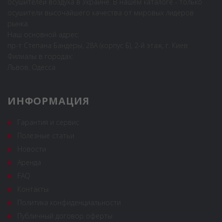
осушителей воздуха в Украине. В нашем каталоге - только
осушители высочайшего качества от мировых лидеров
рынка.
Наш основной адрес:
пр-т Степана Бандеры, 28А (корпус Б), 2-й этаж, г. Киев
Филиалы в городах:
Львов, Одесса
ИНФОРМАЦИЯ
Гарантия и сервис
Полезные статьи
Новости
Аренда
FAQ
Контакты
Политика конфиденциальности
Публичный договор оферты