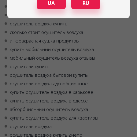
UA
RU
бытовые осушители
осушитель воздуха купить в харькове
осушитель воздуха купить
сколько стоит осушитель воздуха
инфракрасная сушка продуктов
купить мобильный осушитель воздуха
мобильный осушитель воздуха отзывы
осушители купить
осушитель воздуха бытовой купить
осушители воздуха адсорбционные
купить осушитель воздуха в харькове
купить осушитель воздуха в одессе
абсорбционный осушитель воздуха
купить осушитель воздуха для квартиры
осушитель воздуха
осушитель воздуха купить днепр