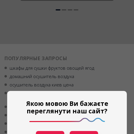
ПОПУЛЯРНЫЕ ЗАПРОСЫ
шкафы для сушки фруктов овощей ягод
домашний осушитель воздуха
осушитель воздуха киев цена
бытовая инфракрасная сушилка для овощей и
фруктов купить украина
Якою мовою Ви бажаєте
климатическая камера для вяления мяса
переглянути наш сайт?
осушитель воздуха днепр
осушитель воздуха цена украина
адсорбционный осушитель воздуха