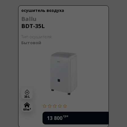
осушитель воздуха
Ballu
BDT-35L
Тип осушителя:
Бытовой
35 L
2
60 м
грн
13 800