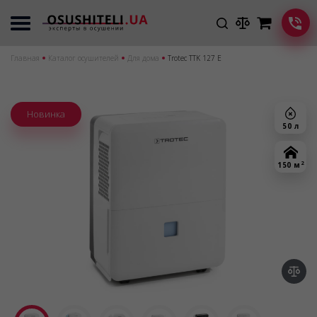
Главная
Каталог осушителей
Для дома
Trotec TTK 127 E
Новинка
50 л
2
150 м