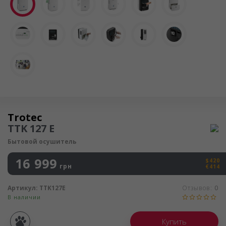
Осушитель воздуха
Trotec
TTK 127 E
Бытовой осушитель
16 999
$420
грн
€414
Артикул:
TTK127E
Отзывов:
0
В наличии