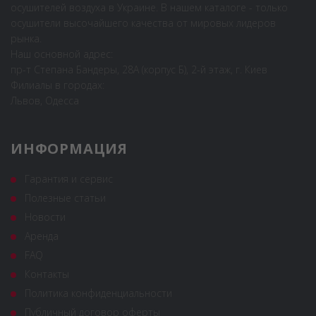
осушителей воздуха в Украине. В нашем каталоге - только
осушители высочайшего качества от мировых лидеров
рынка.
Наш основной адрес:
пр-т Степана Бандеры, 28А (корпус Б), 2-й этаж, г. Киев
Филиалы в городах:
Львов, Одесса
ИНФОРМАЦИЯ
Гарантия и сервис
Полезные статьи
Новости
Аренда
FAQ
Контакты
Политика конфиденциальности
Публичный договор оферты