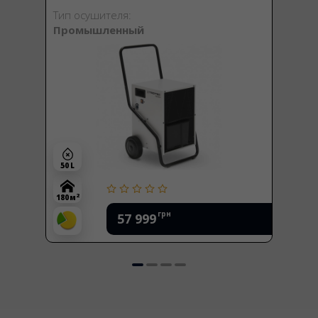
Тип осушителя:
Промышленный
50 L
2
180 м
грн
57 999