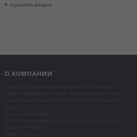
осушитель воздуха
О КОМПАНИИ
Первый узкоспециализированный интернет-магазин
осушителей воздуха в Украине. В нашем каталоге - только
осушители высочайшего качества от мировых лидеров
рынка.
Наш основной адрес:
пр-т Степана Бандеры, 28А (корпус Б), 2-й этаж, г. Киев
Филиалы в городах:
Львов, Одесса