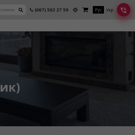
(067) 502 27 59
Рус
Укр
рик)