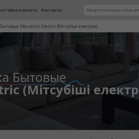
оставка и оплата
Контакты
ытовые Mitsubishi Electric (Мітсубіші електрик)
ха Бытовые
ctric (Мітсубіші елект