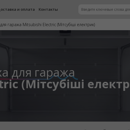
оставка и оплата
Контакты
ля гаража Mitsubishi Electric (Мітсубіші електрик)
а для гаража
ctric (Мітсубіші елект