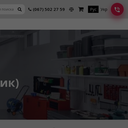
(067) 502 27 59
Рус
Укр
рик)