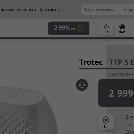
оставка и оплата
Контакты
2 999
$75
грн
€73
2
1 л
6 м
Осу
Trotec
TTP 5 
Бытовой 
2 999
Для
Про
1 л
Объ