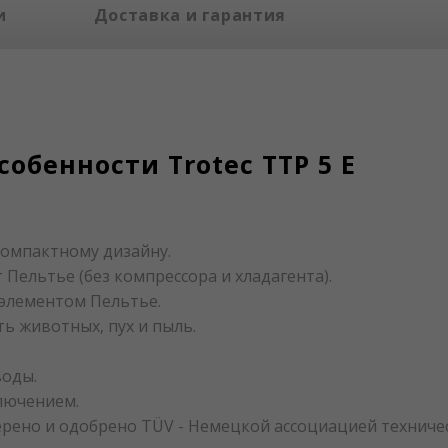
и
Доставка и гарантия
обенности Trotec TTP 5 E
компактному дизайну.
ельтье (без компрессора и хладагента).
 элементом Пельтье.
ь животных, пух и пыль.
воды.
лючением.
рено и одобрено TÜV - Немецкой ассоциацией техничес