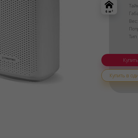
Тай
2
6 м
Габ
Вес
Пот
Тип
Купить в оди