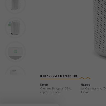
В наличии в магазинах
Киев
Львов
Степана Бандеры 28 А,
ул. Стрыйськая, 45
корпус Б, 2 этаж
1 этаж