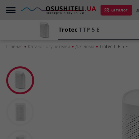
Каталог
Д
Trotec
TTP 5 E
Главная
Каталог осушителей
Для дома
Trotec TTP 5 E