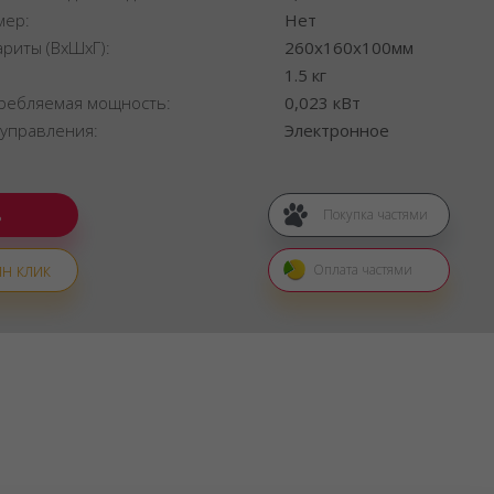
мер:
Нет
ариты (ВхШхГ):
260x160x100мм
:
1.5 кг
ребляемая мощность:
0,023 кВт
 управления:
Электронное
Покупка частями
н клик
Оплата частями