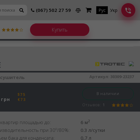
(067) 502 27 59
Рус
Укр
шитель воздуха
E
Артикул:
30309-23237
осушитель
В наличии
$75
грн
€73
Отзывов:
1
2
 квартир площадью до:
6 м
o
изводительность при 30
/80%:
0.3 л/сутки
ем бака для конденсата:
0,7 л