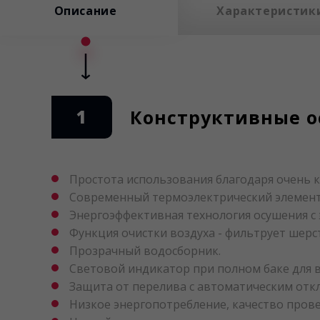
Описание
Характеристик
1
Конструктивные ос
Простота использования благодаря очень 
Современный термоэлектрический элемент П
Энергоэффективная технология осушения с
Функция очистки воздуха - фильтрует шерст
Прозрачный водосборник.
Световой индикатор при полном баке для 
Защита от перелива с автоматическим отк
Низкое энергопотребление, качество прове