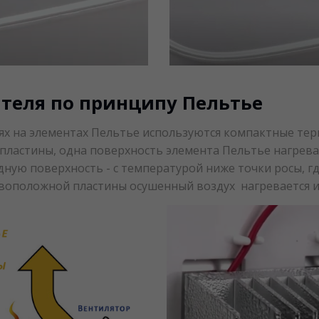
теля по принципу Пельтье
лях на элементах Пельтье используются компактные те
пластины, одна поверхность элемента Пельтье нагревае
ую поверхность - с температурой ниже точки росы, где
ивоположной пластины осушенный воздух нагревается 