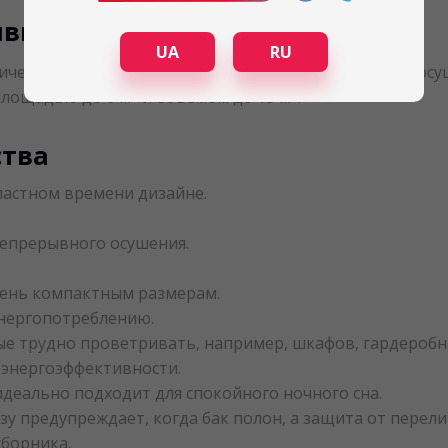
ивность осушителя
UA
RU
ческой технологии устройство с продуктивностью осуш
2
3
площадью до 6 м
и объемом до 15 м
.
тва
астном времени дизайне.
епрерывного осушения.
чень компактным размерам.
энергопотреблению.
ые трудно проветривать, например, шкафов, гардеробн
 энергоэффективности.
идеально подходит для спокойного ночного сна.
зу предупреждает, когда бак полон, а защита от пере
борника.