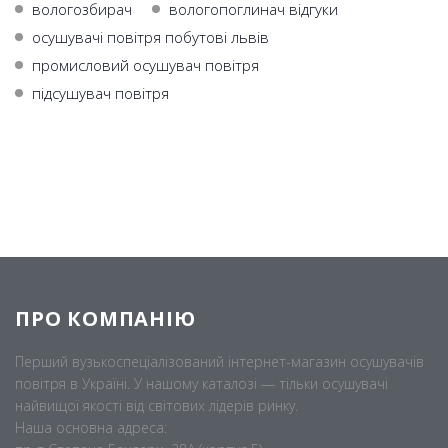
вологозбирач
вологопоглинач відгуки
осушувачі повітря побутові львів
промисловий осушувач повітря
підсушувач повітря
ПРО КОМПАНІЮ
Перший вузькоспеціалізований інтернет-магазин осушувачів
повітря в Україні. У нашому каталозі — тільки осушувачі
найвищої якості від світових лідерів ринку.
Наша основна адреса: