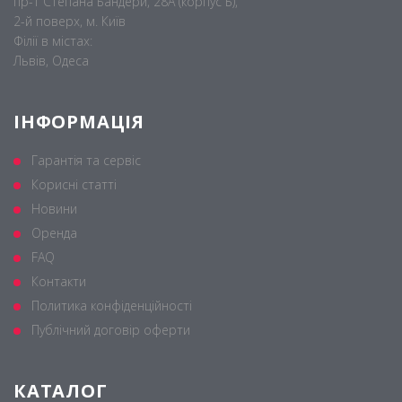
пр-т Степана Бандери, 28А (корпус Б),
2-й поверх, м. Київ
Філії в містах:
Львів, Одеса
ІНФОРМАЦІЯ
Гарантія та сервіс
Корисні статті
Новини
Оренда
FAQ
Контакти
Политика конфіденційності
Публічний договір оферти
КАТАЛОГ