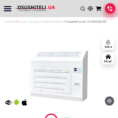
Головна
Каталог осушувачів
Для басейнів
Cooper&Hunter CH-D060WD-WF
144 л
2
50 м