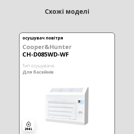
Схожі моделі
осушувач повітря
Cooper&Hunter
CH-D085WD-WF
Тип осушувача:
Для басейнів
204 L