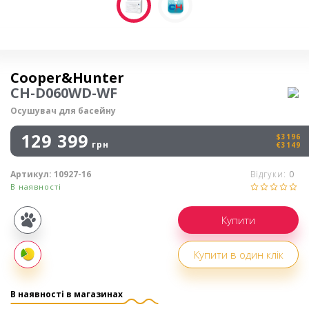
Осушувач повітря
Cooper&Hunter
CH-D060WD-WF
Осушувач для басейну
129 399
$3196
грн
€3149
Артикул:
10927-16
Відгуки:
0
В наявності
Купівля
частинами
Купити в один клік
Оплата
частинами
В наявності в магазинах