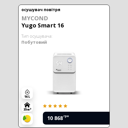
осушувач повітря
MYCOND
Yugo Smart 16
Тип осушувача:
Побутовий
16 L
2
35 м
грн
10 868