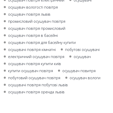
осушувач повітря електричний
осушувачі
осушувач вологості повітря
осушувач повітря львів
промисловий осушувач повітря
осушувач повітря промисловий
осушувач повітря в басейні
осушувач повітря для басейну купити
осушувачі повітря кімнатні
побутові осушувачі
електричний осушувач повітря
осушувач
осушувач повітря купити київ
купити осушувач повітря
осушувач повитря
побутовий осушувач повітря
осушувач вологи
осушувачі повітря побутові львів
осушувач повітря оренда львів