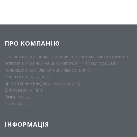
ПРО КОМПАНІЮ
Перший вузькоспеціалізований інтернет-магазин осушувачів
повітря в Україні. У нашому каталозі — тільки осушувачі
найвищої якості від світових лідерів ринку.
Наша основна адреса:
пр-т Степана Бандери, 28А (корпус Б),
2-й поверх, м. Київ
Філії в містах:
Львів, Одеса
ІНФОРМАЦІЯ