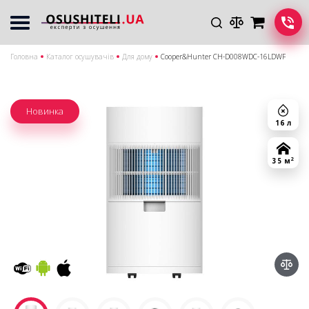
Головна
Каталог осушувачів
Для дому
Cooper&Hunter CH-D008WDC-16LDWF
Новинка
16 л
2
35 м