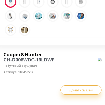
Осушувач повітря
Cooper&Hunter
CH-D008WDC-16LDWF
Побутовий осушувач
Артикул:
109459537
Дізнатись ціну