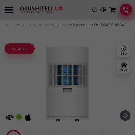
Главная
Каталог осушителей
Для дома
Cooper&Hunter CH-D008WDC-16LDWF
Новинка
16 л
2
35 м