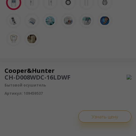
Осушитель воздуха
Cooper&Hunter
CH-D008WDC-16LDWF
Бытовой осушитель
Артикул:
109459537
Узнать цену