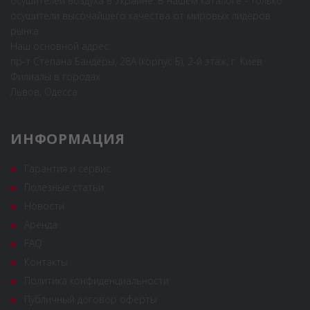
осушителей воздуха в Украине. В нашем каталоге - только
осушители высочайшего качества от мировых лидеров
рынка.
Наш основной адрес:
пр-т Степана Бандеры, 28А (корпус Б), 2-й этаж, г. Киев
Филиалы в городах:
Львов, Одесса
ИНФОРМАЦИЯ
Гарантия и сервис
Полезные статьи
Новости
Аренда
FAQ
Контакты
Политика конфиденциальности
Публичный договор оферты