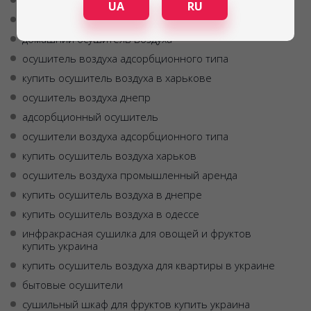
шкафы для сушки фруктов овощей ягод
UA
RU
купить бытовой осушитель воздуха
домашний осушитель воздуха
осушитель воздуха адсорбционного типа
купить осушитель воздуха в харькове
осушитель воздуха днепр
адсорбционный осушитель
осушители воздуха адсорбционного типа
купить осушитель воздуха харьков
осушитель воздуха промышленный аренда
купить осушитель воздуха в днепре
купить осушитель воздуха в одессе
инфракрасная сушилка для овощей и фруктов
купить украина
купить осушитель воздуха для квартиры в украине
бытовые осушители
сушильный шкаф для фруктов купить украина