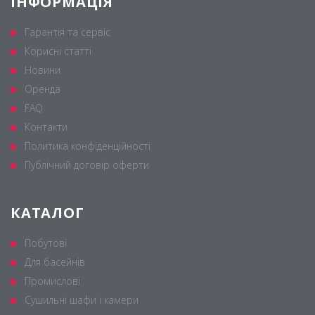
ІНФОРМАЦІЯ
Гарантія та сервіс
Корисні статті
Новини
Оренда
FAQ
Контакти
Политика конфіденційності
Публічний договір оферти
КАТАЛОГ
Побутові
Для басейнів
Промислові
Сушильні шафи і камери