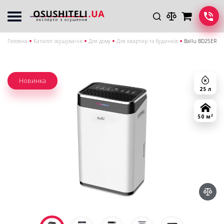
Головна
Каталог осушувачів
Для дому
Для квартир та будинків
Ballu BD25ER
Новинка
25 л
2
50 м