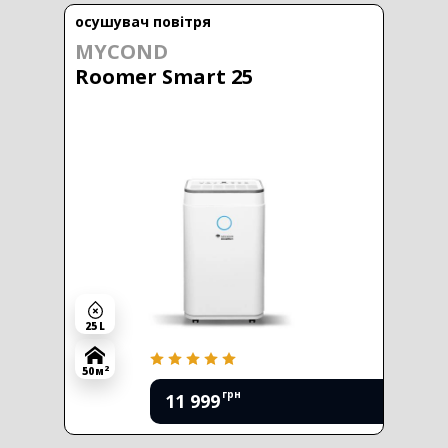
осушувач повітря
MYCOND
Roomer Smart 25
25 L
2
50 м
грн
11 999