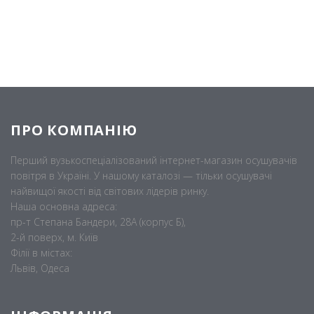
ПРО КОМПАНІЮ
Перший вузькоспеціалізований інтернет-магазин осушувачів
повітря в Україні. У нашому каталозі — тільки осушувачі
найвищої якості від світових лідерів ринку.
Наша основна адреса:
пр-т Степана Бандери, 28А (корпус Б),
2-й поверх, м. Київ
Філії в містах:
Львів, Одеса