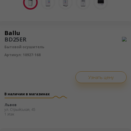
Осушитель воздуха
Ballu
BD25ER
Бытовой осушитель
Артикул:
10927-168
Узнать цену
В наличии в магазинах
Львов
ул. Стрыйськая, 45
1 этаж