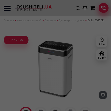
Главная
Каталог осушителей
Для дома
Для квартир и домов
Ballu BD25ER
Новинка
25 л
2
50 м