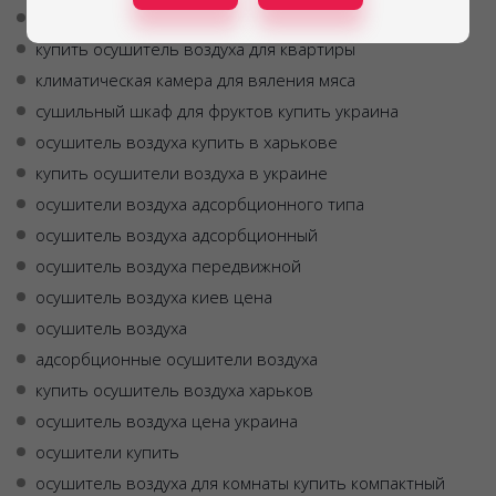
мобильный осушитель воздуха цена
купить осушитель воздуха для квартиры
климатическая камера для вяления мяса
сушильный шкаф для фруктов купить украина
осушитель воздуха купить в харькове
купить осушители воздуха в украине
осушители воздуха адсорбционного типа
осушитель воздуха адсорбционный
осушитель воздуха передвижной
осушитель воздуха киев цена
осушитель воздуха
адсорбционные осушители воздуха
купить осушитель воздуха харьков
осушитель воздуха цена украина
осушители купить
осушитель воздуха для комнаты купить компактный