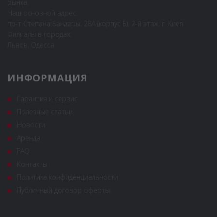
рынка.
Наш основной адрес:
пр-т Степана Бандеры, 28А (корпус Б), 2-й этаж, г. Киев
Филиалы в городах:
Львов, Одесса
ИНФОРМАЦИЯ
Гарантия и сервис
Полезные статьи
Новости
Аренда
FAQ
Контакты
Политика конфиденциальности
Публичный договор оферты