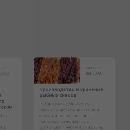
10/21
28/09/21
2,863
5,680
Производство и хранение
я
рыбных снеков
ке
Рыбные снеки должны быть
уктов
одинаковыми от партии к партии
ктов
(стандарты качества), срок
производства должен быть
ей,
кратчайший, человеческий фактор