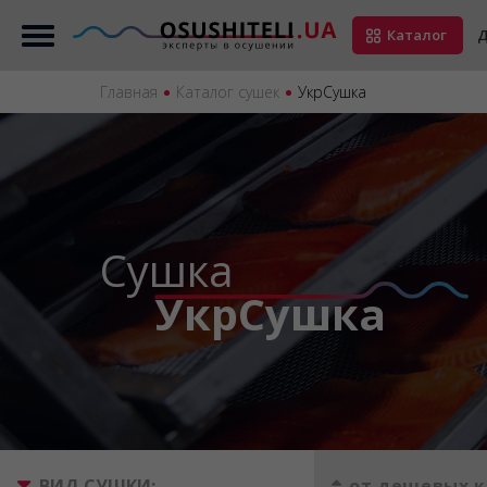
Каталог
Д
Главная
Каталог сушек
УкрСушка
Сушка
УкрСушка
ВИД СУШКИ:
от дешевых к