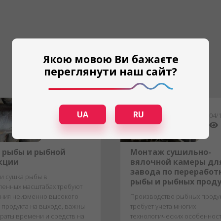
Якою мовою Ви бажаєте
переглянути наш сайт?
UA
RU
19/10/21
04/
12,540
 рыбы и рыбной
Монтаж сушильно-
кции
вялочной камеры дл
завода по переработ
и сушка рыбы в
рыбы и рыбных прод
енных масштабах требуют
ния неизменно высокого
Производство рыбных проду
 продукта на выходе, важны
требует учета многих
траты времени и средств на
технологических особенност