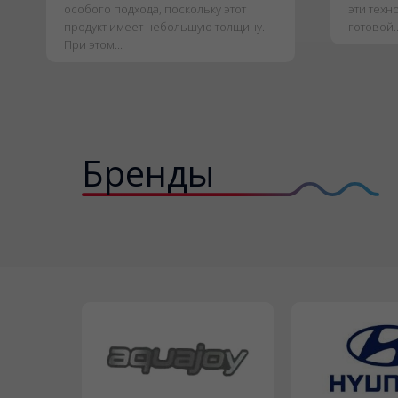
особого подхода, поскольку этот
эти техн
продукт имеет небольшую толщину.
готовой..
При этом...
Бренды