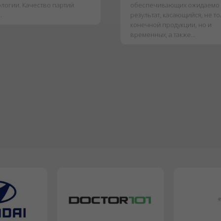
ологии. Качество партий
обеспечивающих ожидаемо
.
результат, касающийся, не т
конечной продукции, но и
временных, а также...