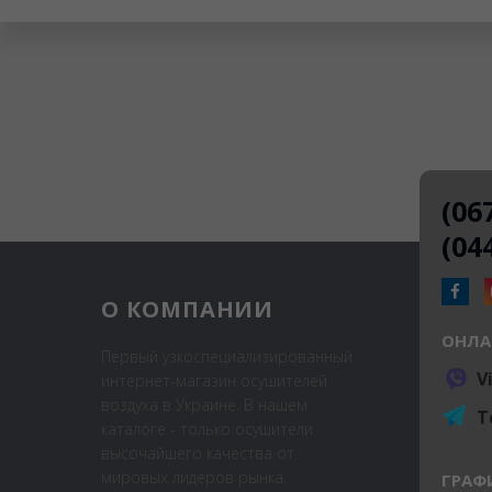
(06
(04
О КОМПАНИИ
ОНЛА
Первый узкоспециализированный
V
интернет-магазин осушителей
воздуха в Украине. В нашем
T
каталоге - только осушители
высочайшего качества от
мировых лидеров рынка.
ГРАФ