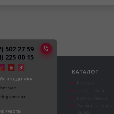
7) 502 27 59
4) 225 00 15
КАТАЛОГ
ЙН ПОДДЕРЖКА
Бытовые
iber чат
Для бассейнов
elegram чат
Промышленные
Сушильные шкафы 
ИК РАБОТЫ
камеры