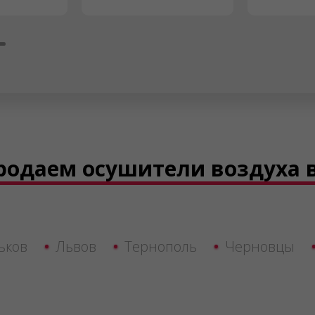
родаем осушители воздуха 
ьков
Львов
Тернополь
Черновцы