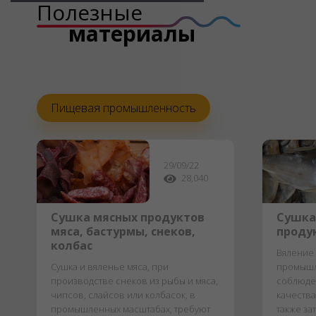
Полезные
материалы
Пищевая промышленность
29/09/22
28,040
Сушка мясных продуктов
Сушка
мяса, бастурмы, снеков,
проду
колбас
Вяление 
Сушка и вяленье мяса, при
промышл
производстве снеков из рыбы и мяса,
соблюде
чипсов, слайсов или колбасок, в
качества
промышленных масштабах, требуют
также за