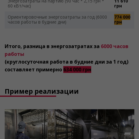
Энергозатраты на партию (90 час * 2,15 грн *
11 610
60 кВт/час)
грн
Ориентировочные энергозатраты за год (6000
774 000
часов работы в будние дни)
грн
Итого, разница в энергозатратах за
6000 часов
работы
(круглосуточная работа в будние дни за 1 год)
составляет примерно
634 000 грн
Пример реализации