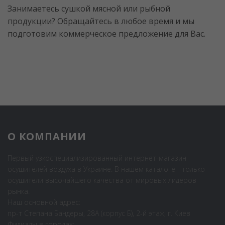
Занимаетесь сушкой мясной или рыбной
продукции? Обращайтесь в любое время и мы
подготовим коммерческое предложение для Вас.
О КОМПАНИИ
Первый узкоспециализированный интернет-магазин
осушителей воздуха в Украине. В нашем каталоге - только
осушители высочайшего качества от мировых лидеров
рынка.
Наш основной адрес:
пр-т Степана Бандеры, 28А (корпус Б), 2-й этаж, г. Киев
Филиалы в городах: