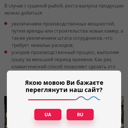
В случае с сушеной рыбой, роста выпуска продукции
можно добиться:
увеличением производственных мощностей,
путем аренды или строительства новых камер, а
также увеличением штата сотрудников, что
требует немалых расходов;
ускорив производственный процесс, выполняя
сушку за меньший период времени. Как раз,
климатический способ позволяет сделать это
без особых затрат.
Якою мовою Ви бажаєте
переглянути наш сайт?
UA
RU