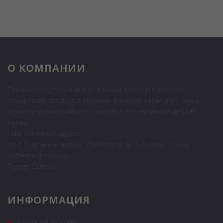
О КОМПАНИИ
Первый узкоспециализированный интернет-магазин
осушителей воздуха в Украине. В нашем каталоге - только
осушители высочайшего качества от мировых лидеров
рынка.
Наш основной адрес:
пр-т Степана Бандеры, 28А (корпус Б), 2-й этаж, г. Киев
Филиалы в городах:
Львов, Одесса
ИНФОРМАЦИЯ
Гарантия и сервис