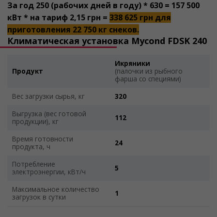
За год 250 (рабочих дней в году) * 630 = 157 500
кВт * на тариф 2,15 грн =
338 625 грн для
приготовления 22 750 кг снеков.
Климатическая установка Mycond FDSK 240
Икряники
Продукт
(палочки из рыбного
фарша со специями)
Вес загрузки сырья, кг
320
Выгрузка (вес готовой
112
продукции), кг
Время готовности
24
продукта, ч
Потребление
5
электроэнергии, кВт/ч
Максимальное количество
1
загрузок в сутки