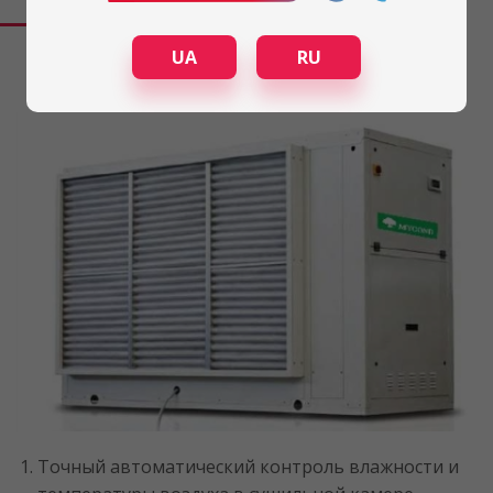
Промышленный осушительный агрегат с
выносным конденсатором Mycond
серии MST с контролем температуры и
UA
RU
влажности воздуха
Точный автоматический контроль влажности и