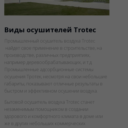
Виды осушителей Trotec
Промышленный осушитель воздуха Trotec
найдет свое применение в строительстве, на
производстве, различных предприятиях,
например деревообрабатывающих, и т.д.
Промышленные адсорбционные системы
осушения Тротек, несмотря на свои небольшие
габариты, показывают отличные результаты в
быстром и эффективном осушении воздуха.
Бытовой осушитель воздуха Trotec станет
незаменимым помощником в создании
здорового и комфортного климата в доме или
же в других небольших коммерческих