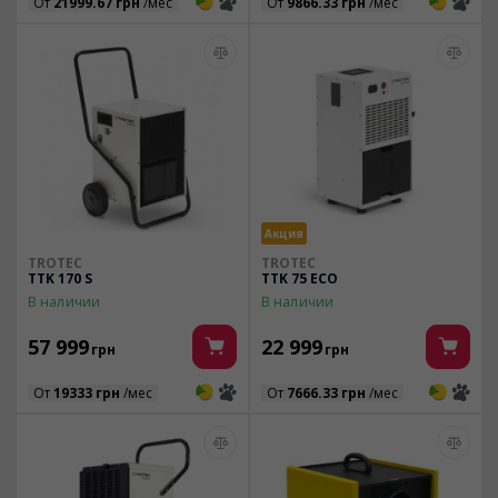
3
3
3
3
От
21999.67 грн
/мес
От
9866.33 грн
/мес
Акция
TROTEC
TROTEC
TTK 170 S
TTK 75 ECO
В наличии
В наличии
57 999
22 999
грн
грн
3
3
3
3
От
19333 грн
/мес
От
7666.33 грн
/мес