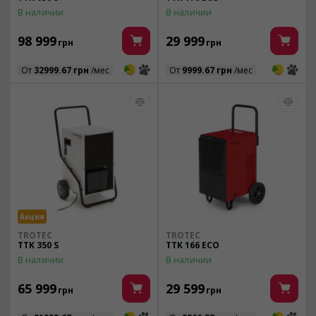
В наличии
В наличии
98 999
29 999
грн
грн
3
3
3
3
От
32999.67 грн
/мес
От
9999.67 грн
/мес
Акция
TROTEC
TROTEC
TTK 350 S
TTK 166 ECO
В наличии
В наличии
65 999
29 599
грн
грн