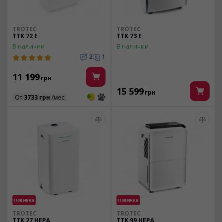
TROTEC
TROTEC
TTK 72 E
TTK 73 E
В наличии
В наличии
2
1
11 199
грн
15 599
грн
3
3
От
3733 грн
/мес
Новинка
Новинка
TROTEC
TROTEC
TTK 27 HEPA
TTK 99 HEPA