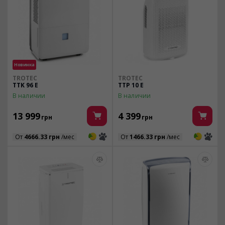
Новинка
TROTEC
TROTEC
TTK 96 E
TTP 10 E
В наличии
В наличии
13 999
4 399
грн
грн
3
3
3
3
От
4666.33 грн
/мес
От
1466.33 грн
/мес