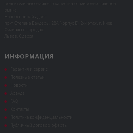
осушители высочайшего качества от мировых лидеров
рынка.
Наш основной адрес:
пр-т Степана Бандеры, 28А (корпус Б), 2-й этаж, г. Киев
Филиалы в городах:
Львов, Одесса
ИНФОРМАЦИЯ
Гарантия и сервис
Полезные статьи
Новости
Аренда
FAQ
Контакты
Политика конфиденциальности
Публичный договор оферты