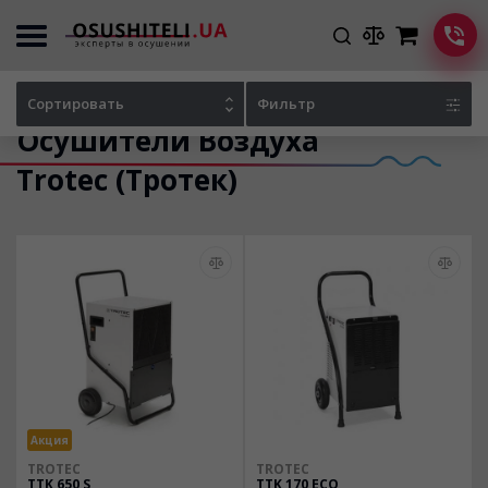
Главная
Каталог осушителей
Сортировать
Фильтр
Осушители Воздуха
Trotec (Тротек)
Акция
TROTEC
TROTEC
TTK 650 S
TTK 170 ECO