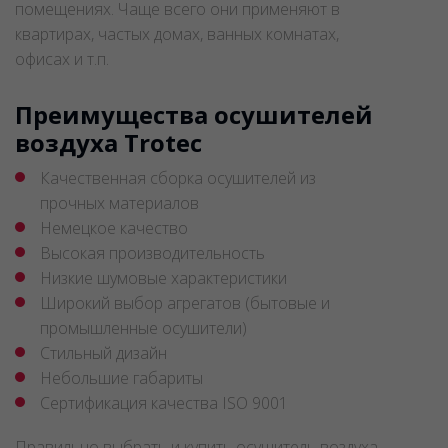
помещениях. Чаще всего они применяют в
квартирах, частых домах, ванных комнатах,
офисах и т.п.
Преимущества осушителей
воздуха Trotec
Качественная сборка осушителей из
прочных материалов
Немецкое качество
Высокая производительность
Низкие шумовые характеристики
Широкий выбор агрегатов (бытовые и
промышленные осушители)
Стильный дизайн
Небольшие габариты
Сертификация качества ISO 9001
Правильно выбрать и купить осушитель воздуха