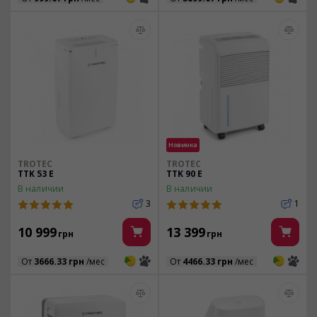
Новинка
TROTEC
TROTEC
TTK 53 E
TTK 90 E
В наличии
В наличии
3
1
10 999
13 399
грн
грн
3
3
3
3
От
3666.33 грн
/мес
От
4466.33 грн
/мес