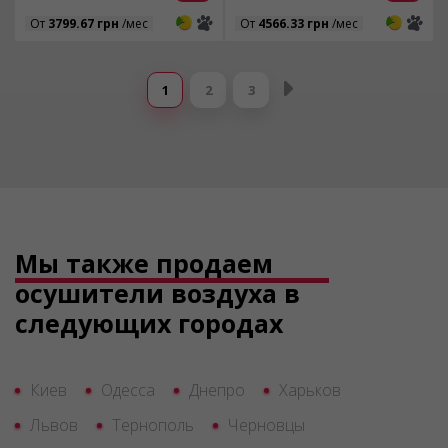
3
3
3
3
От
3799.67 грн
/мес
От
4566.33 грн
/мес
Страницы
1
2
3
Мы также продаем
осушители воздуха в
следующих городах
Киев
Одесса
Днепро
Харьков
Львов
Тернополь
Черновцы