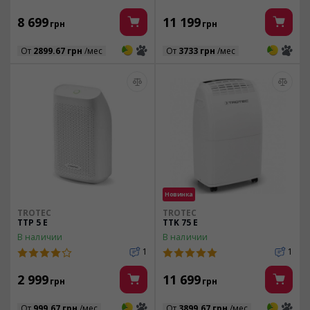
8 699
11 199
грн
грн
3
3
3
3
От
2899.67 грн
/мес
От
3733 грн
/мес
Новинка
TROTEC
TROTEC
TTP 5 E
TTK 75 E
В наличии
В наличии
1
1
2 999
11 699
грн
грн
3
3
3
3
От
999.67 грн
/мес
От
3899.67 грн
/мес