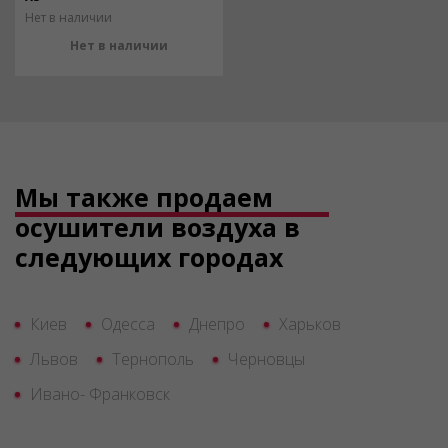
Нет в наличии
Нет в наличии
Мы также продаем
осушители воздуха в
следующих городах
Киев
Одесса
Днепро
Харьков
Львов
Тернополь
Черновцы
Ивано- Франковск